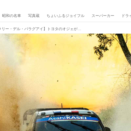
昭和の名車
写真蔵
ちょいふるジョイフル
スーパーカー
ドラ
【WRC第10戦ラリー・デル・パラグアイ】トヨタのオジェが今季4勝目、パンク頻発で荒れたラリーを制す