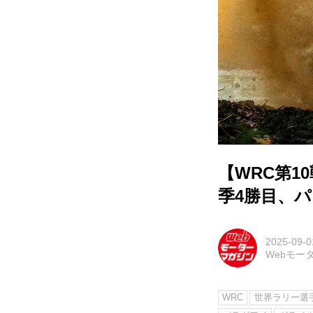
【WRC第
季4勝目、
2025-09-0
Webモー
WRC
世界ラリー選