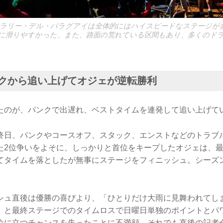
たラリー・デル・パラグアイは全体的にはハイスピードなステージが
に滑りやすかった。また、路面の荒れている区間もあり、多くのド
ンクから追い上げてオジェが逆転勝利
たのが、パンクで出遅れ、ベストタイムを連発して追い上げて
終日、パンクやコースオフ、スタック、エンストなどのトラブ
た2位争いをよそに、しっかりと首位をキープしたオジェは、
てタイムを落としたが無事にステージをフィニッシュ。シーズ
シュ直後は優勝の喜びより、「ひとりだけ大雨に見舞われてし
」と最終ステージでのタイムロスで日曜日単独のポイントとパ
位に立つチャンスを失ったことに不満顔。それでも直後の記者