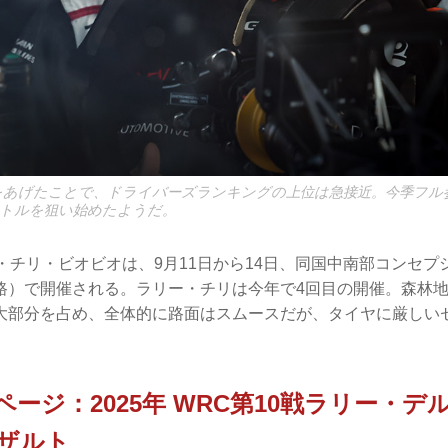
をあげたことで、ドライバーズランキングの上位は急接近。今季フル
トルを狙い始めたようだ。
・チリ・ビオビオは、9月11日から14日、同国中南部コンセ
路）で開催される。ラリー・チリは今年で4回目の開催。森林
大部分を占め、全体的に路面はスムースだが、タイヤに厳しい
）
︎次ページ：2025年 WRC第10戦ラリー・
ザルト