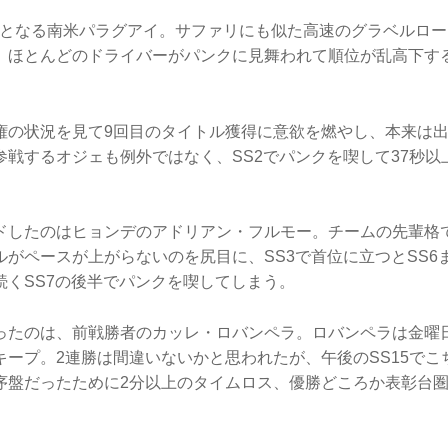
催となる南米パラグアイ。サファリにも似た高速のグラベルロ
、ほとんどのドライバーがパンクに見舞われて順位が乱高下す
権の状況を見て9回目のタイトル獲得に意欲を燃やし、本来は
参戦するオジェも例外ではなく、SS2でパンクを喫して37秒以
ドしたのはヒョンデのアドリアン・フルモー。チームの先輩格
ルがペースが上がらないのを尻目に、SS3で首位に立つとSS6
続くSS7の後半でパンクを喫してしまう。
ったのは、前戦勝者のカッレ・ロバンペラ。ロバンペラは金曜
キープ。2連勝は間違いないかと思われたが、午後のSS15でこ
序盤だったために2分以上のタイムロス、優勝どころか表彰台