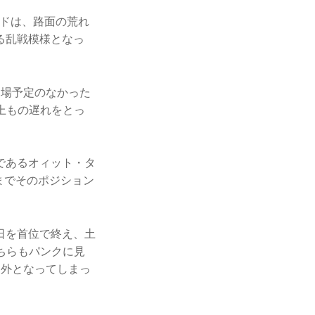
ードは、路面の荒れ
る乱戦模様となっ
出場予定のなかった
上もの遅れをとっ
であるオィット・タ
までそのポジション
日を首位で終え、土
ちらもパンクに見
圏外となってしまっ