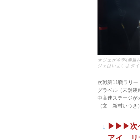
オジェが今季4勝目
ジェはいよいよタイ
次戦第11戦ラリー
グラベル（未舗装
中高速ステージが
（文：新村いつき
▶︎▶︎▶
アイ リ