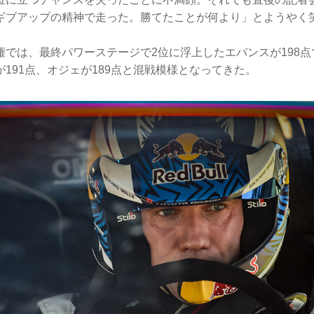
ギブアップの精神で走った。勝てたことが何より」とようやく
権では、最終パワーステージで2位に浮上したエバンスが198
が191点、オジェが189点と混戦模様となってきた。