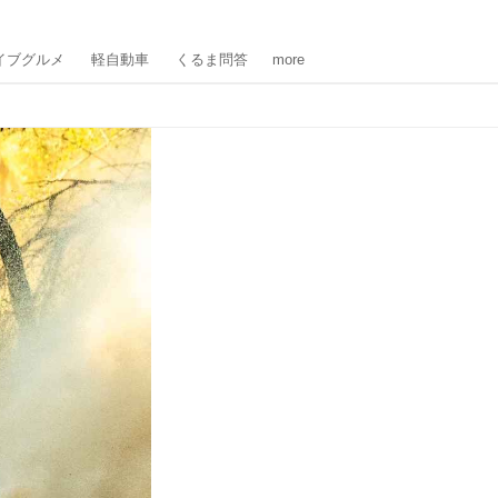
イブグルメ
軽自動車
くるま問答
more