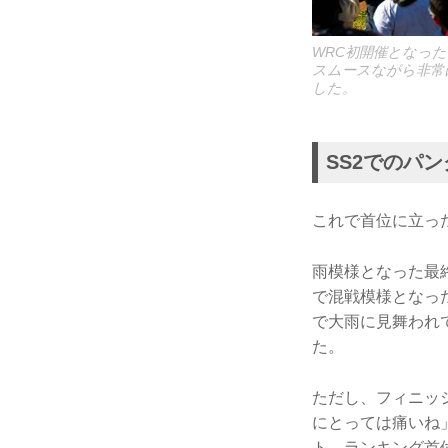
WRC初開催となっ
スムースながら非常
した。
SS2でのパ
これで首位に立っ
雨模様となった最
で混戦模様となっ
で大雨に見舞われ
た。
ただし、フィニッ
にとっては痛いね
ト、ランキング首