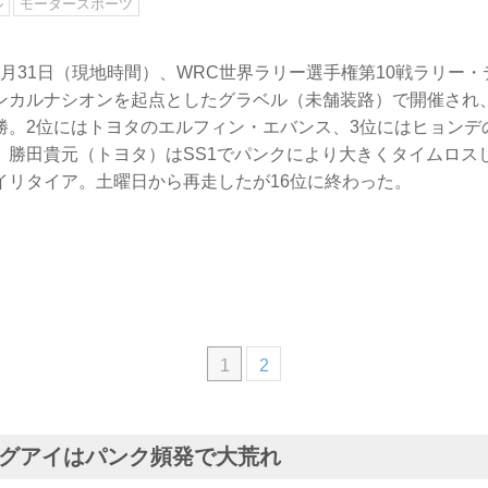
ル
モータースポーツ
日〜8月31日（現地時間）、WRC世界ラリー選手権第10戦ラリー
ンカルナシオンを起点としたグラベル（未舗装路）で開催され
勝。2位にはトヨタのエルフィン・エバンス、3位にはヒョンデ
。勝田貴元（トヨタ）はSS1でパンクにより大きくタイムロスし
イリタイア。土曜日から再走したが16位に終わった。
1
2
グアイはパンク頻発で大荒れ