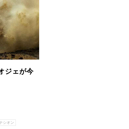
オジェが今
ナシオン