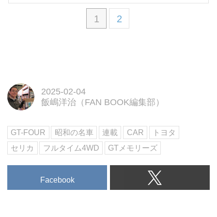
1
2
2025-02-04
飯嶋洋治（FAN BOOK編集部）
GT-FOUR
昭和の名車
連載
CAR
トヨタ
セリカ
フルタイム4WD
GTメモリーズ
Facebook