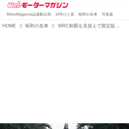
MotorMagazine誌連動企画
10年ひと昔
昭和の名車
写真蔵
HOME
昭和の名車
WRC制覇を見据えて限定販売！水冷インタークーラーに換装し、セリカ史上最強の235psを与えられた【GTmemories13 ST165／185セリカGT-FOURダイジェスト（5・最終回）】