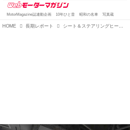
MotorMagazine誌連動企画
10年ひと昔
昭和の名車
写真蔵
HOME
長期レポート
シート＆ステアリングヒーターで快適に過ごせた冬【ヒョンデ インスタークロス：長期テスト③】