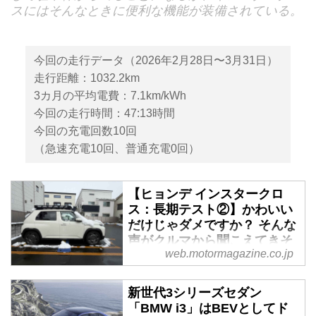
スにはそんなときに便利な機能が装備されている。
今回の走行データ（2026年2月28日〜3月31日）
走行距離：1032.2km
3カ月の平均電費：7.1km/kWh
今回の走行時間：47:13時間
今回の充電回数10回
（急速充電10回、普通充電0回）
【ヒョンデ インスタークロ
ス：長期テスト②】かわいい
だけじゃダメですか？ そんな
声がクルマから聞こえてきそ
web.motormagazine.co.jp
う - Webモーターマガジン
長期テストの2カ月目に入ったピ
新世代3シリーズセダン
ュアEVのインスタークロス。長
「BMW i3」はBEVとしてド
い時間と距離を乗れば乗るほど、