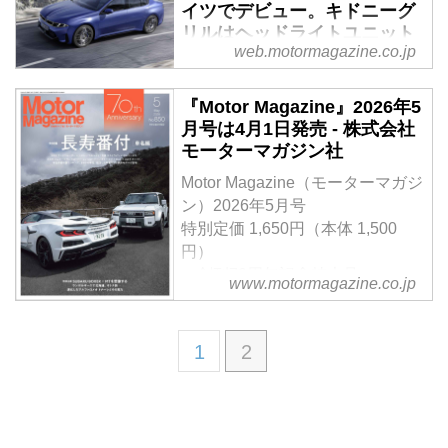
イツでデビュー。キドニーグ
全長約3.8m、全幅約1.6mという
リルはヘッドライトユニット
コンパクトなボディサイズの恩恵
web.motormagazine.co.jp
とデザインを統合 - Webモー
を強く感じる日々である。
ターマガジン
『Motor Magazine』2026年5
2026年3月18日（現地時間）、ド
月号は4月1日発売 - 株式会社
イツのBMW AGは3シリーズ初の
モーターマガジン社
完全電気自動車となる新型
「BMW i3」を発表した。このモ
Motor Magazine（モーターマガジ
デルは次世代アーキテクチャー
ン）2026年5月号
「ノイエ・クラッセ（Neue
特別定価 1,650円（本体 1,500
Klasse）」の第2弾モデルであ
円）
り、ブランドの中核を担う3シリ
＜創刊70周年記念特大号＞
www.motormagazine.co.jp
ーズの電動化モデルとして位置付
【大特集】長寿番付 [車名編]
けられるが、シャシから完全新設
車名存続年数ランキング、トヨタ
計の別モデルとなる。
の車名、復活した車名などご長寿
1
2
モデルが登場 ほか
【特別企画】SUBARU BOXER ×
MTを想像する ／ ランボルギーニ
で北海道、オトナ旅 ／ 進化した