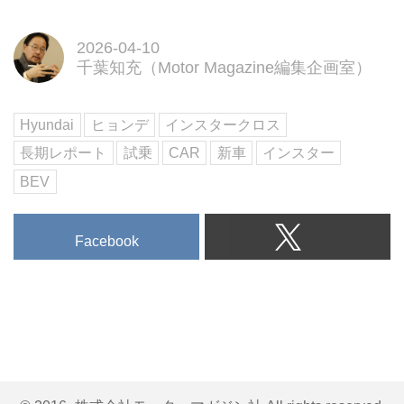
アルファロメオ トナーレとその
実力
2026-04-10
試し読み
千葉知充（Motor Magazine編集企画室）
＜内容紹介＞
5月号は「長寿番付・車名編」を
特集し、長く受け継がれてきた車
Hyundai
ヒョンデ
インスタークロス
名に焦点を当て...
長期レポート
試乗
CAR
新車
インスター
BEV
Facebook