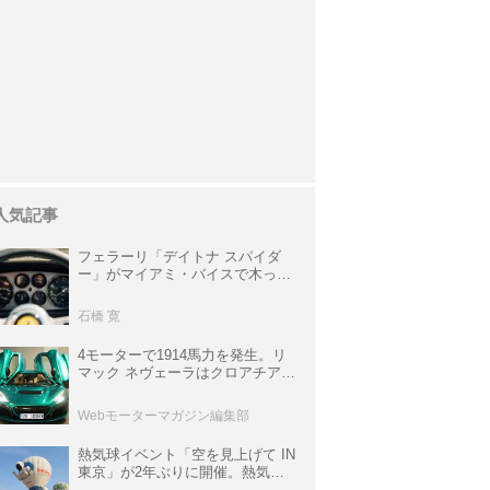
人気記事
フェラーリ「デイトナ スパイダ
ー」がマイアミ・バイスで木っ端
みじんになった後「テスタロッ
サ」に化けた理由
石橋 寛
4モーターで1914馬力を発生。リ
マック ネヴェーラはクロアチア発
のハイパーBEV【スーパーカーク
ロニクル・完全版／115】
Webモーターマガジン編集部
熱気球イベント「空を見上げて IN
東京」が2年ぶりに開催。熱気球
体験搭乗会や模型飛行機づくり教