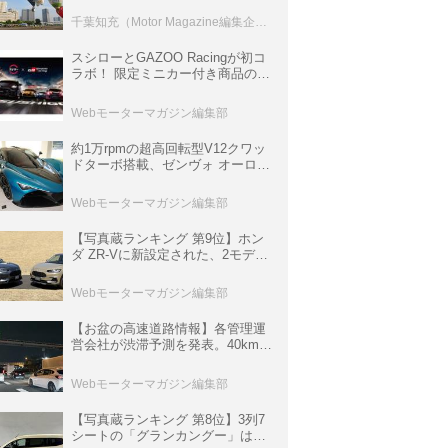
室などのコンテンツも
千葉知充（Motor Magazine編集企画室）
スシローとGAZOO Racingが初コ
ラボ！ 限定ミニカー付き商品の
他、富士スピードウェイのイベン
ト体験があたる抽選企画などを展
Webモーターマガジン編集部
開
約1万rpmの超高回転型V12クワッ
ドターボ搭載、ゼンヴォ オーロラ
は100台限定、デンマーク発のハ
イパーカー【スーパーカークロニ
Webモーターマガジン編集部
クル・完全版／116】
【写真蔵ランキング 第9位】ホン
ダ ZR-Vに新設定された、2モデル
の特別仕様車「クロスツーリン
グ」と「ブラックスタイル」
Webモーターマガジン編集部
【お盆の高速道路情報】各管理運
営会社が渋滞予測を発表。40km以
上の渋滞を予測されている道が複
数ある
Webモーターマガジン編集部
【写真蔵ランキング 第8位】3列7
シートの「グランカングー」は、