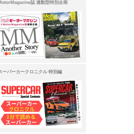
MotorMagazine誌 連動型特別企画
スーパーカークロニクル 特別編