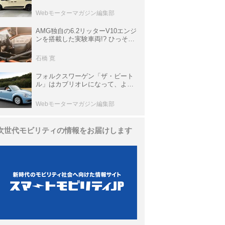
欧州仕様にはないダブルバックド
ア＆ブラックバンパーの組み合わ
Webモーターマガジン編集部
せ
AMG独自の6.2リッターV10エンジ
ンを搭載した実験車両!? ひっそり
生き残っていた「CLK DTM AMG
P900 プロトタイプ」とは
石橋 寛
フォルクスワーゲン「ザ・ビート
ル」はカブリオレになって、より
スタイリッシュになった【10年ひ
と昔の新車】
Webモーターマガジン編集部
次世代モビリティの情報をお届けします