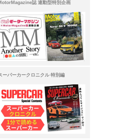
MotorMagazine誌 連動型特別企画
スーパーカークロニクル 特別編