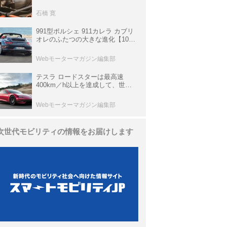
生き残っていた「CLK DTM AMG
P900 プロトタイプ」とは
石橋 寛
991型ポルシェ 911カレラ カブリ
オレのふたつの大きな進化【10年
ひと昔の新車】
Webモーターマガジン編集部
テスラ ロードスターは最高速
400km／h以上を達成して、世界
最速を目指すハイパーEV【スーパ
ーカークロニクル・完全版／
Webモーターマガジン編集部
113】
次世代モビリティの情報をお届けします