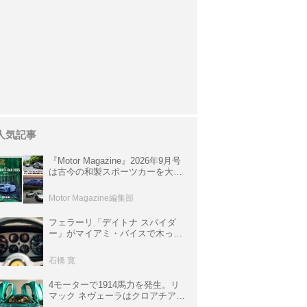
人気記事
『Motor Magazine』2026年9月号
は古今の和製スポーツカーを大特
集。欧州スポーツ＆スーパーカー
情報も満載
Motor Magazine編集部
フェラーリ「デイトナ スパイダ
ー」がマイアミ・バイスで木っ端
みじんになった後「テスタロッ
サ」に化けた理由
石橋 寛
4モーターで1914馬力を発生。リ
マック ネヴェーラはクロアチア発
のハイパーBEV【スーパーカーク