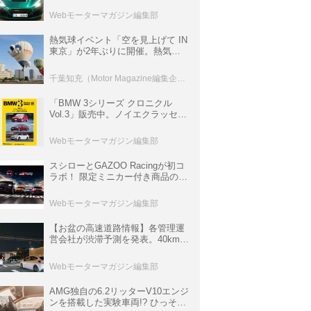
ロニクル・完全版／115】
Webモーターマガジン編集部
熱気球イベント「空を見上げて IN
東京」が2年ぶりに開催。熱気球
体験搭乗会や模型飛行機づくり教
室などのコンテンツも
千葉知充（Motor Magazine編集企画室）
「BMW 3シリーズ クロニクル
Vol.3」販売中。ノイエクラッセか
ら3シリーズへ、誕生50周年記念
ムック
Webモーターマガジン編集部
スシローとGAZOO Racingが初コ
ラボ！ 限定ミニカー付き商品の
他、富士スピードウェイのイベン
ト体験があたる抽選企画などを展
Webモーターマガジン編集部
開
【お盆の高速道路情報】各管理運
営会社が渋滞予測を発表。40km以
上の渋滞を予測されている道が複
数ある
Webモーターマガジン編集部
AMG独自の6.2リッターV10エンジ
ンを搭載した実験車両!? ひっそり