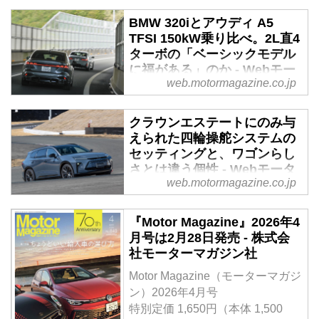
BMW 320iとアウディ A5
TFSI 150kW乗り比べ。2L直4
ターボの「ベーシックモデル
に福がある」のか - Webモー
web.motormagazine.co.jp
ターマガジン
およそ10年ぶりにフルモデルチェ
クラウンエステートにのみ与
ンジが実施されたアウディのA4
えられた四輪操舵システムの
改めA5。時に等しくBMWの3シ
セッティングと、ワゴンらし
リーズも2度目のマイナーチェン
さとは違う個性 - Webモータ
ジ（LCI）が行われた。そんな両
web.motormagazine.co.jp
ーマガジン
雄の最新にして最主力といえるガ
ソリングレードを乗り比べてみ
2022年7月に新型クラウンシリー
『Motor Magazine』2026年4
た。（Motor Magazine 2025年6月
ズが発表されてから、クロスオー
月号は2月28日発売 - 株式会
号より／文：渡辺敏史、写真：永
バー、スポーツ、セダンと続き、
社モーターマガジン社
元秀和）
ついに「最後のクラウン」エステ
ートを試乗する機会が訪れた。グ
Motor Magazine（モーターマガジ
レードはHEVのZとPHEVのRS
ン）2026年4月号
で、試乗時にはエンジンや足まわ
特別定価 1,650円（本体 1,500