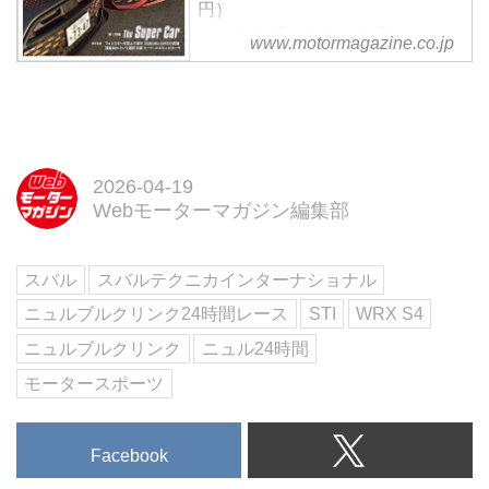
りなどの詳細スペックは伏せられ
円）
ていたが、完成度はかなり高そう
＜創刊70周年記念特大号＞
www.motormagazine.co.jp
だ。（Motor Magazine 2025年5月
【第一特集】ちょうどいい輸入車
号より／文：大谷達也、写真：永
の選び方
元秀和）
【第二特集】The Super Car
【特別企画】フォレスターを雪上
で試す、SUBARU AWDの真価 ／
国産BEVという選択 日産リーフ×
2026-04-19
Webモーターマガジン編集部
スズキ e ビターラ
試し読み
＜内容紹介＞
スバル
スバルテクニカインターナショナル
4月号は「ちょうどいい輸入車の
選び方」を特集し、価格と性能の
ニュルブルクリンク24時間レース
STI
WRX S4
バランスに優れた現実的な選択肢
ニュルブルクリンク
ニュル24時間
を徹底検証します。MINI JCW...
モータースポーツ
Facebook