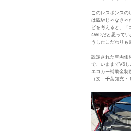
このレスポンスの
は四駆じゃなきゃ
どを考えると、「
4WDだと思って
うしたこだわりも
設定された車両価格
で、いままでV6
エコカー補助金制
（文：千葉知充・ Mo