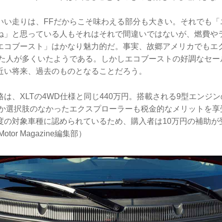
いい走りは、FFだからこそ味わえる部分も大きい。それでも「
ね」と思っている人もそれはそれで間違いではないが、燃費や
エコブースト」はかなり魅力的だ。事実、故郷アメリカでもエ
いた人が多くいたようである。しかしエコブーストの好調なセー
近い将来、過去のものとなることだろう。
は、XLTの4WD仕様と同じ440万円。搭載される9型エンジン
しか選択肢のなかったエクスプローラーも税金的なメリットを享
度の対象車種に認められているため、購入者は10万円の補助が
tor Magazine編集部）