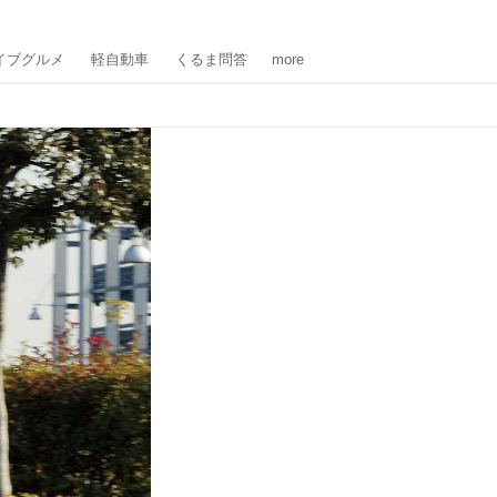
イブグルメ
軽自動車
くるま問答
more