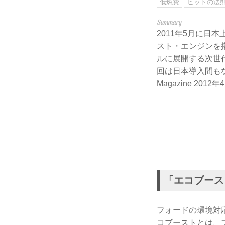
低燃費
ヒットの法
2011年5月に日
スト・エンジンを
ルに展開する次世
回は日本導入間も
Magazine 201
「エコブース
フォードの環境対応
コブーストとは、