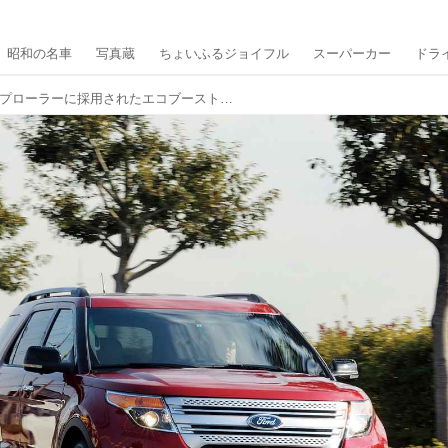
昭和の名車
写真蔵
ちょいふるジョイフル
スーパーカー
ドラ
5代目フォード エクスプローラーに採用されたエコブーストは、3つの技術を統合的コントロールしていた【10年ひと昔の新車】