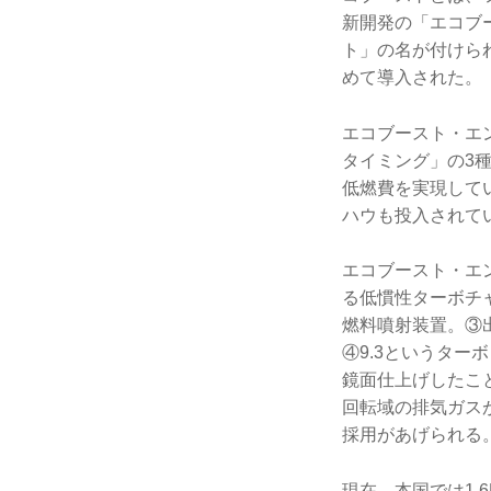
新開発の「エコブ
ト」の名が付けら
めて導入された。
エコブースト・エ
タイミング」の3
低燃費を実現して
ハウも投入されて
エコブースト・エン
る低慣性ターボチ
燃料噴射装置。③
④9.3というタ
鏡面仕上げしたこ
回転域の排気ガス
採用があげられる
現在、本国では1.6