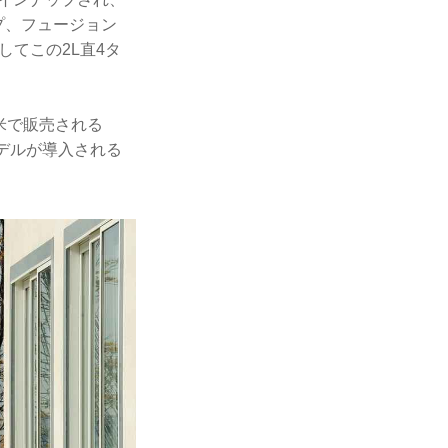
プ、フュージョン
してこの2L直4タ
米で販売される
デルが導入される