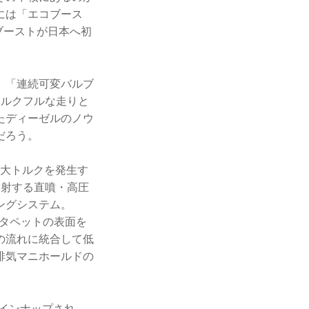
には「エコブース
ブーストが日本へ初
、「連続可変バルブ
トルクフルな走りと
たディーゼルのノウ
だろう。
最大トルクを発生す
噴射する直噴・高圧
ングシステム。
しタペットの表面を
の流れに統合して低
排気マニホールドの
がラインナップされ、