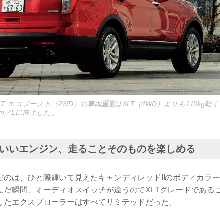
T エコブースト（2WD）の車両重量はXLT（4WD）よりも110kg軽く
1km／Lに向上した。
いいエンジン、走ることそのものを楽しめる
だのは、ひと際輝いて見えたキャンディレッドIIのボディカラ
んだ瞬間、オーディオスイッチが違うのでXLTグレードである
したエクスプローラーはすべてリミテッドだった。