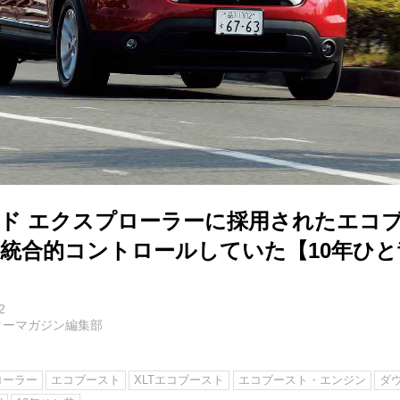
ード エクスプローラーに採用されたエコ
を統合的コントロールしていた【10年ひ
2
ターマガジン編集部
ローラー
エコブースト
XLTエコブースト
エコブースト・エンジン
ダ