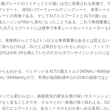
、上級グレードのリミテッドとの違いは主に装着される装備で、
フトゲート、3列目パワーフォールディングシート、本革シー
ートの有無である。そしてXLTエコブーストとXLTの違いは、
エンジンがV6から直4になったことである。これで車両重量は約
。またXLTエコブーストには標準で本革シートやシートヒーター
トは、発進時からとても2トン以上も車両重量があるとは思えな
に知らなければ、2Lだとは気付かないかもしれない。フットワ
代は4.6L V8も積んでいたのだからダウンサイジングぶりに
らもわかる。リミテッド＆XLTの最大トルク345Nm／4000rp
Nm／3400rpmなので、常用が低回転域中心の日本の道路では
がっても変わらない。路面状況の変化を懐の深いサスペンショ
スなく走ることができ、クルマとの一体感が強く味わえる。SU
、XLTエコブーストは、走ることそのものを楽しめる退屈しな