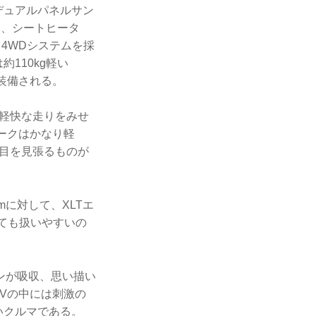
デュアルパネルサン
ト、シートヒータ
4WDシステムを採
110kg軽い
も装備される。
い軽快な走りをみせ
ークはかなり軽
は目を見張るものが
mに対して、XLTエ
とても扱いやすいの
ンが吸収、思い描い
Vの中には刺激の
いクルマである。