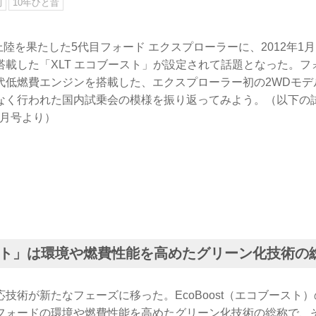
則
10年ひと昔
本上陸を果たした5代目フォード エクスプローラーに、2012年1月
搭載した「XLT エコブースト」が設定されて話題となった。フ
代低燃費エンジンを搭載した、エクスプローラー初の2WDモデ
なく行われた国内試乗会の模様を振り返ってみよう。（以下の試乗
2年4月号より）
ト」は環境や燃費性能を高めたグリーン化技術の
技術が新たなフェーズに移った。EcoBoost（エコブースト
フォードの環境や燃費性能を高めたグリーン化技術の総称で、