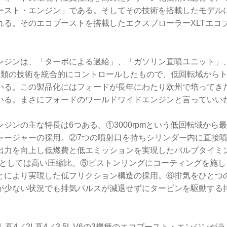
ースト・エンジン」である。そしてその技術を搭載したモデル
れる。そのエコブーストを搭載したエクスプローラーXLTエコ
ンジンは、「ターボによる過給」、「ガソリン直噴ユニット」
種類の技術を統合的にコントロールしたもので、低回転域から
いる。この製品化にはフォードが長年にわたり欧州で培ってき
いる。まさにフォードのワールドワイドエンジンと言っていい
ジンの主な特長は6つある。①3000rpmという低回転域から
ャージャーの採用。②7つの噴射口を持ちシリンダー内に直接
出力を向上し低燃費と低エミッションを実現したバルブタイミ
ーボとしては高い圧縮比。⑤ピストンリングにコーティングを施
とにより実現した低フリクション構造の採用。⑥排気をひとつ
が少ない状況でも排気パルスが減退せずにタービンを駆動する
。
L 直4／2L直4／3.5L V6の3機種のエコブースト・エンジン