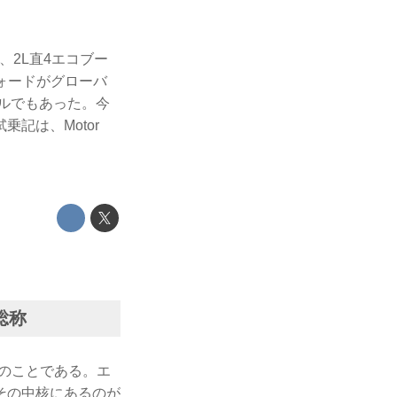
、2L直4エコブー
ォードがグローバ
ルでもあった。今
記は、Motor
総称
）のことである。エ
その中核にあるのが