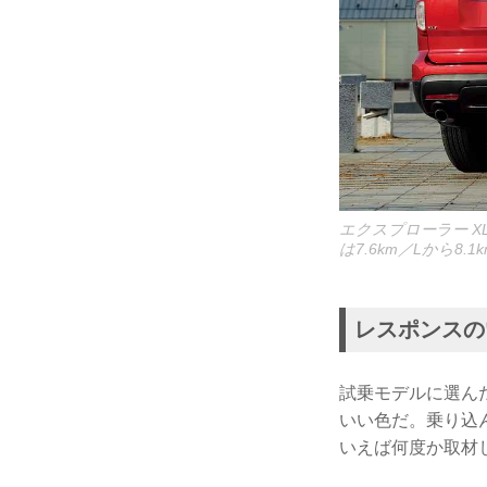
エクスプローラー XL
は7.6km／Lから8.
レスポンスの
試乗モデルに選ん
いい色だ。乗り込
いえば何度か取材