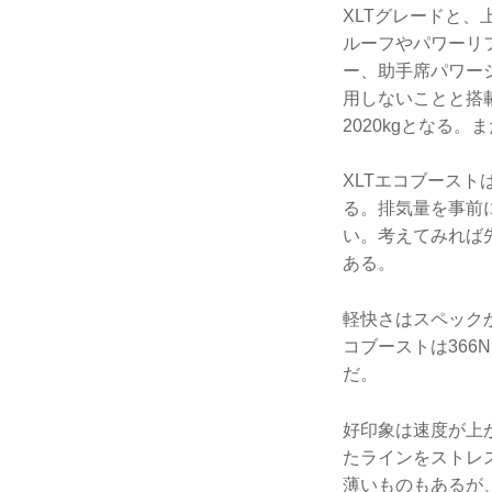
XLTグレードと
ルーフやパワーリ
ー、助手席パワーシ
用しないことと搭載
2020kgとなる
XLTエコブース
る。排気量を事前
い。考えてみれば先
ある。
軽快さはスペックか
コブーストは366
だ。
好印象は速度が上
たラインをストレ
薄いものもあるが