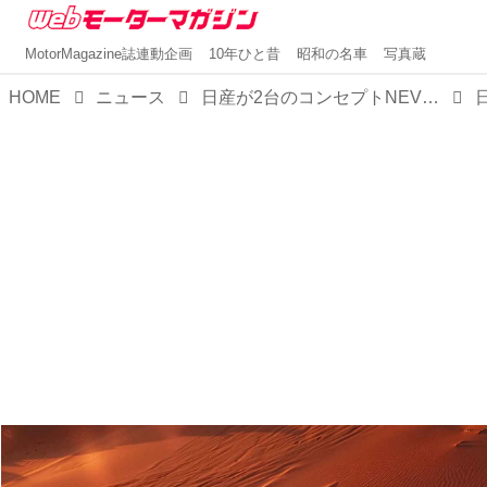
MotorMagazine誌連動企画
10年ひと昔
昭和の名車
写真蔵
HOME
ニュース
日産が2台のコンセプトNEVを初公開。1980年代に人気を集めた「テラノ」の車名が北京モーターショーで復活