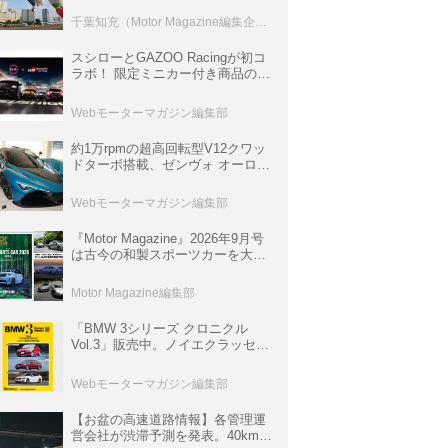
室などのコンテンツも
千葉知充（Motor Magazine編集企画室）
スシローとGAZOO Racingが初コ
ラボ！ 限定ミニカー付き商品の
他、富士スピードウェイのイベン
ト体験があたる抽選企画などを展
Webモーターマガジン編集部
開
約1万rpmの超高回転型V12クワッ
ドターボ搭載、ゼンヴォ オーロラ
は100台限定、デンマーク発のハ
イパーカー【スーパーカークロニ
Webモーターマガジン編集部
クル・完全版／116】
『Motor Magazine』2026年9月号
は古今の和製スポーツカーを大特
集。欧州スポーツ＆スーパーカー
情報も満載
Motor Magazine編集部
「BMW 3シリーズ クロニクル
Vol.3」販売中。ノイエクラッセか
ら3シリーズへ、誕生50周年記念
ムック
Webモーターマガジン編集部
【お盆の高速道路情報】各管理運
営会社が渋滞予測を発表。40km以