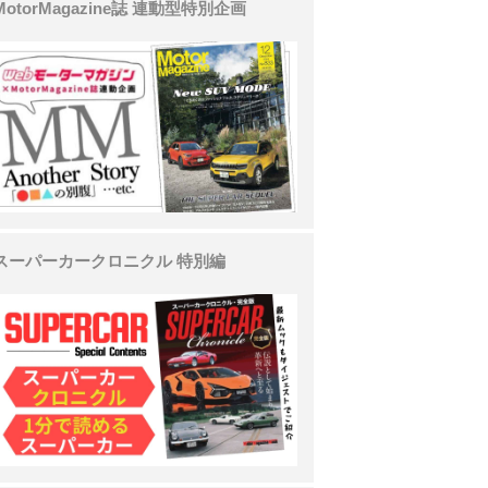
MotorMagazine誌 連動型特別企画
スーパーカークロニクル 特別編