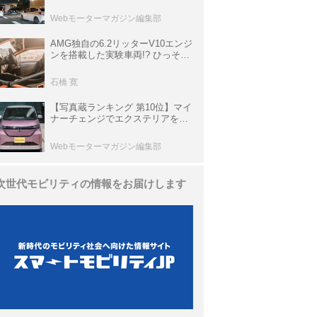
上の渋滞を予測されている道が複
数ある
Webモーターマガジン編集部
AMG独自の6.2リッターV10エンジ
ンを搭載した実験車両!? ひっそり
生き残っていた「CLK DTM AMG
P900 プロトタイプ」とは
石橋 寛
【写真蔵ランキング 第10位】マイ
ナーチェンジでエクステリアを刷
新、使い勝手も向上した「日産 サ
クラ」
Webモーターマガジン編集部
次世代モビリティの情報をお届けします