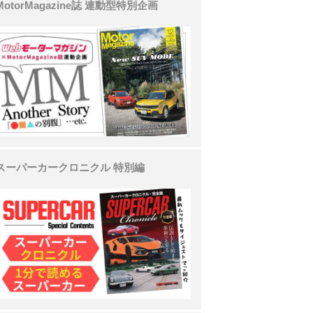
MotorMagazine誌 連動型特別企画
スーパーカークロニクル 特別編