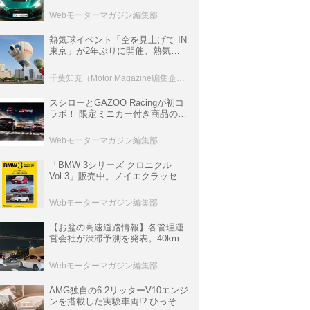
ロニクル・完全版／115】
Webモーターマガジン編集部
熱気球イベント「空を見上げて IN
東京」が2年ぶりに開催。熱気球
体験搭乗会や模型飛行機づくり教
室などのコンテンツも
千葉知充（Motor Magazine編集企画室）
スシローとGAZOO Racingが初コ
ラボ！ 限定ミニカー付き商品の
他、富士スピードウェイのイベン
ト体験があたる抽選企画などを展
Webモーターマガジン編集部
開
「BMW 3シリーズ クロニクル
Vol.3」販売中。ノイエクラッセか
ら3シリーズへ、誕生50周年記念
ムック
Webモーターマガジン編集部
【お盆の高速道路情報】各管理運
営会社が渋滞予測を発表。40km以
上の渋滞を予測されている道が複
数ある
Webモーターマガジン編集部
AMG独自の6.2リッターV10エンジ
ンを搭載した実験車両!? ひっそり