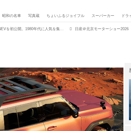
昭和の名車
写真蔵
ちょいふるジョイフル
スーパーカー
ドラ
日産が2台のコンセプトNEVを初公開。1980年代に人気を集めた「テラノ」の車名が北京モーターショーで復活
日産＠北京モーターショー2026