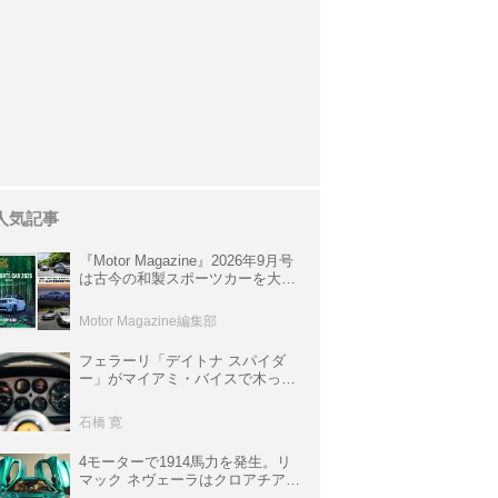
人気記事
『Motor Magazine』2026年9月号
は古今の和製スポーツカーを大特
集。欧州スポーツ＆スーパーカー
情報も満載
Motor Magazine編集部
フェラーリ「デイトナ スパイダ
ー」がマイアミ・バイスで木っ端
みじんになった後「テスタロッ
サ」に化けた理由
石橋 寛
4モーターで1914馬力を発生。リ
マック ネヴェーラはクロアチア発
のハイパーBEV【スーパーカーク