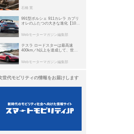
生き残っていた「CLK DTM AMG
P900 プロトタイプ」とは
石橋 寛
991型ポルシェ 911カレラ カブリ
オレのふたつの大きな進化【10年
ひと昔の新車】
Webモーターマガジン編集部
テスラ ロードスターは最高速
400km／h以上を達成して、世界
最速を目指すハイパーEV【スーパ
ーカークロニクル・完全版／
Webモーターマガジン編集部
113】
次世代モビリティの情報をお届けします