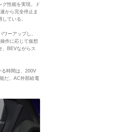
ング性能を実現。ド
減速から完全停止ま
用している。
にパワーアップし、
ル操作に応じて仮想
、BEVながらス
る時間は、200V
可能だ。AC外部給電