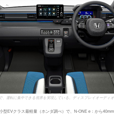
で、運転に集中できる視界を実現している。ディスプレイオーディオはG
gと小型EVクラス最軽量（ホンダ調べ）で、N-ONE e：から40