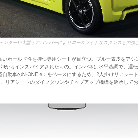
ェンダーや大型リアバンパーによりロー＆ワイドなスタンスと力強
高いホールド性を持つ専用シートが目立つ。ブルー表皮をアシ
ボIIからインスパイアされたもの。インパネは水平基調で、運
自動車のN-ONE e：をベースにするため、2人掛けリアシー
し、リアシートのダイブダウンやチップアップ機構を継承して