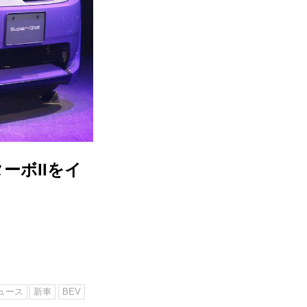
ーボIIをイ
ュース
新車
BEV