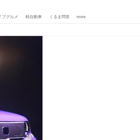
イブグルメ
軽自動車
くるま問答
more