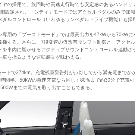
イヤの採用で、旋回時や高速走行時でも安定感のあるハンドリ
段階設定され、「シティ」モードではアクセルペダルのみで加
ペダルコントロール（いわゆるワンペダルドライブ機能）も採
専用の「ブーストモード」では最高出力を47kWから70kW
発揮する。さらに、7段変速の仮想有段シフト制御と、アクセ
ドを車内に響かせるアクティブサウンドコントロールを連動させ
ン車を操るような運転感覚が味わえる。
モードで274km。充電残量警告灯が点灯してから満充電までかか
時間半、50kWの急速充電なら同じく80％まで約30分で充電
500Wまでの電気を取り出すこともできる。