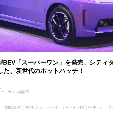
型BEV「スーパーワン」を発売。シティタ
した、新世代のホットハッチ！
3
ターマガジン編集部
ン
電気自動車
N-ONE
ホットハッチ
シティターボII
N-ONE e：
ニ