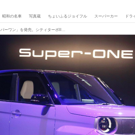
昭和の名車
写真蔵
ちょいふるジョイフル
スーパーカー
ドラ
ホンダが小型BEV「スーパーワン」を発売。シティターボIIをインスパイアした、新世代のホットハッチ！