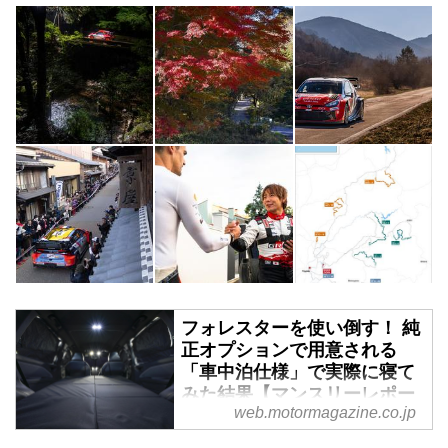
フォレスターを使い倒す！ 純
正オプションで用意される
「車中泊仕様」で実際に寝て
みた結果【マンスリーレポー
web.motormagazine.co.jp
ト／2】 - Webモーターマガ
ジン