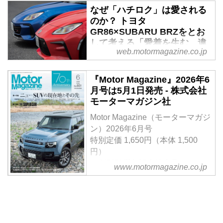
なぜ「ハチロク」は愛される
前回の1.8Lターボを搭載した「フ
のか？ トヨタ
ォレスター スポーツEX」に続
GR86×SUBARU BRZをとお
き、第2回はストロングハイブリ
して考える「愛着を生む、違
ッドの「フォレスター Xブレイク
web.motormagazine.co.jp
いと奥深さ」【比較試乗】 -
S：HEV EX」にオプションを装
Webモーターマガジン
着したモデル。試乗車はアドベン
『Motor Magazine』2026年6
チャースタイルパッケージを備え
兄弟車のどちらかを選ぶとき、デ
月号は5月1日発売 - 株式会社
た車中泊仕様で、実際に使い倒
ザインの違いだけならカタログを
モーターマガジン社
し、車中泊も行ってみた。便利な
見れば十分だけだろう。でもそれ
装備を活かしたときに見えてくる
だけではつまらない。初代の86／
Motor Magazine（モーターマガジ
使い勝手やその快適性を検証しな
BRZもそうだったが、走行面にお
ン）2026年6月号
がら、フォレスターというSUVの
けるキャラクターの違いがよくわ
特別定価 1,650円（本体 1,500
本質に迫る。（Motor Magazine
かるからこそ選ぶ楽しさがあり、
円）
2026年5月号に掲載した内容を
悩まされ、惹きつけられ、愛着も
＜創刊70周年記念特大号＞
www.motormagazine.co.jp
Web用に再編集）
湧くのかもしれない。
【第一特集】ニューSUVの現在地
（MotorMagazine 2025年9月号よ
とその先
り）
【第二特集】THE SUPER
CAR…アストンマーティンDBX
S & ヴァンテージS