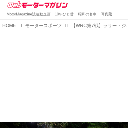
MotorMagazine誌連動企画
10年ひと昔
昭和の名車
写真蔵
HOME
モータースポーツ
【WRC第7戦】ラリー・ジャパンが5月28日に開幕