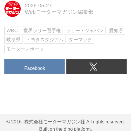
【特別企画】ランボルギーニ ミ
2026-05-27
Webモーターマガジン編集部
ウラ60周年 ほか
試し読み
＜内容紹介＞
WRC
世界ラリー選手権
ラリー・ジャパン
愛知県
6月号の第一特集は、電動化と高
級化で激変する「ニューSUVの現
岐阜県
トヨタスタジアム
ターマック
在地とその先」。PHEVのディフ
モータースポーツ
ェンダーやポルシェのBEV、復活
のホンダCR-Vまで徹...
Facebook
© 2016- 株式会社モーターマガジン社 All rights reserved.
Built on
the dino platform
.