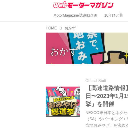
MotorMagazine誌連動企画
10年ひと昔
HOME
おかず
おかず
Official Staff
【高速道路情報】
日〜2023年1
挙」を開催
NEXCO東日本とネク
（SA）やパーキングエ
当地おみやげ」を決める