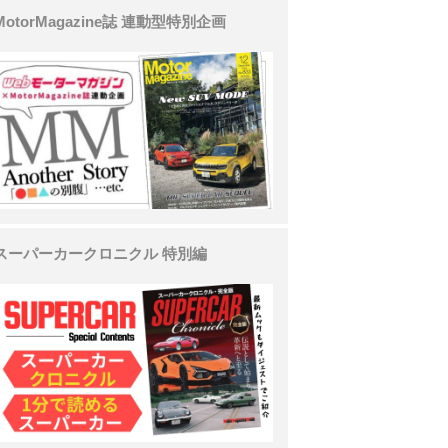
MotorMagazine誌 連動型特別企画
スーパーカークロニクル 特別編