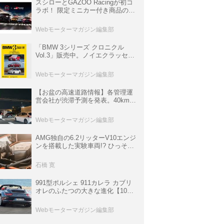
スシローとGAZOO Racingが初コ
ラボ！ 限定ミニカー付き商品の
他、富士スピードウェイのイベン
ト体験があたる抽選企画などを展
Webモーターマガジン編集部
開
「BMW 3シリーズ クロニクル
Vol.3」販売中。ノイエクラッセか
ら3シリーズへ、誕生50周年記念
ムック
Webモーターマガジン編集部
【お盆の高速道路情報】各管理運
営会社が渋滞予測を発表。40km以
上の渋滞を予測されている道が複
数ある
Webモーターマガジン編集部
AMG独自の6.2リッターV10エンジ
ンを搭載した実験車両!? ひっそり
生き残っていた「CLK DTM AMG
P900 プロトタイプ」とは
石橋 寛
991型ポルシェ 911カレラ カブリ
オレのふたつの大きな進化【10年
ひと昔の新車】
Webモーターマガジン編集部