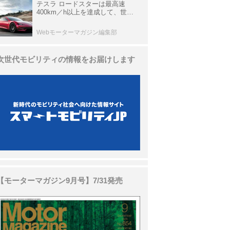
テスラ ロードスターは最高速
400km／h以上を達成して、世界
最速を目指すハイパーEV【スーパ
ーカークロニクル・完全版／
Webモーターマガジン編集部
113】
次世代モビリティの情報をお届けします
【モーターマガジン9月号】7/31発売