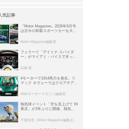
人気記事
『Motor Magazine』2026年9月号
は古今の和製スポーツカーを大特
集。欧州スポーツ＆スーパーカー
情報も満載
Motor Magazine編集部
フェラーリ「デイトナ スパイダ
ー」がマイアミ・バイスで木っ端
みじんになった後「テスタロッ
サ」に化けた理由
石橋 寛
4モーターで1914馬力を発生。リ
マック ネヴェーラはクロアチア発
のハイパーBEV【スーパーカーク
ロニクル・完全版／115】
Webモーターマガジン編集部
熱気球イベント「空を見上げて IN
東京」が2年ぶりに開催。熱気球
体験搭乗会や模型飛行機づくり教
室などのコンテンツも
千葉知充（Motor Magazine編集企画室）