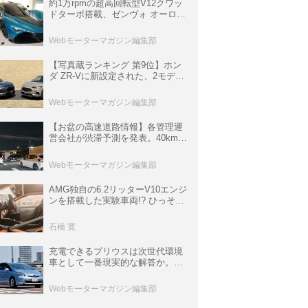
約1万rpmの超高回転型V12クワッ
ドターボ搭載、ゼンヴォ オーロラ
は100台限定、デンマーク発のハ
イパーカー【スーパーカークロニ
Webモーターマガジン編集部
クル・完全版／116】
【写真蔵ランキング 第9位】ホン
ダ ZR-Vに新設定された、2モデル
の特別仕様車「クロスツーリン
グ」と「ブラックスタイル」
Webモーターマガジン編集部
【お盆の高速道路情報】各管理運
営会社が渋滞予測を発表。40km以
上の渋滞を予測されている道が複
数ある
Webモーターマガジン編集部
AMG独自の6.2リッターV10エンジ
ンを搭載した実験車両!? ひっそり
生き残っていた「CLK DTM AMG
P900 プロトタイプ」とは
石橋 寛
充電できるプリウスは次世代環境
車として一番現実的な解答か。
BEVへのトヨタの挑戦だったプリ
ウスPHV【10年ひと昔の新車】
Webモーターマガジン編集部