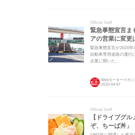
Official Staff
緊急事態宣言ま
アの営業に変更
緊急事態宣言が2020
自動車専用道路の運行に
企業に聞いた。
Webモーターマガ
Official Staff
【ドライブグル
ぞ、ちーば丼」【
1997年に開通した東