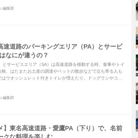
ジン編集部
高速道路のパーキングエリア（PA）とサービ
）はなにが違うの？
）とサービスエリア（SA）は高速道路を移動する時、食事やトイ
点検、はたまたお土産の調達やペットの散歩などで立ち寄る人も
ではウオッシュレット付きトイレが増えたり、ドッグランやコイ
設まで併設する施設も出てくるなど、快適度は年々増してきてい
充実さは規模の大きなSAだけの話かと思いきや、PAでも同様に
ジン編集部
疑問に思えてくるのが、パーキングエリアとサービスエリアのふ
るのか、ということだ。
メ】東名高速道路・愛鷹PA（下り）で、名前
ークな料理を楽しむ