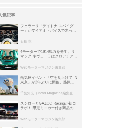
人気記事
フェラーリ「デイトナ スパイダ
ー」がマイアミ・バイスで木っ端
みじんになった後「テスタロッ
サ」に化けた理由
石橋 寛
4モーターで1914馬力を発生。リ
マック ネヴェーラはクロアチア発
のハイパーBEV【スーパーカーク
ロニクル・完全版／115】
Webモーターマガジン編集部
熱気球イベント「空を見上げて IN
東京」が2年ぶりに開催。熱気球
体験搭乗会や模型飛行機づくり教
室などのコンテンツも
千葉知充（Motor Magazine編集企画室）
スシローとGAZOO Racingが初コ
ラボ！ 限定ミニカー付き商品の
他、富士スピードウェイのイベン
ト体験があたる抽選企画などを展
Webモーターマガジン編集部
開