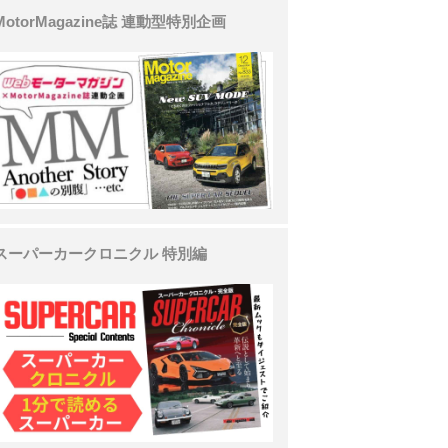
MotorMagazine誌 連動型特別企画
スーパーカークロニクル 特別編