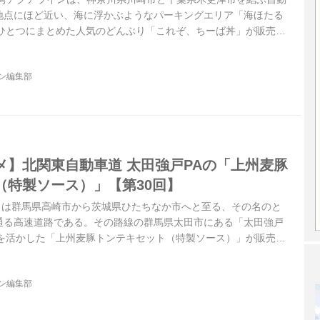
地点にほど近い、海に浮かぶようなパーキングエリア「海ほたる
をひとつにまとめた人気のどんぶり「これぞ、ちーば丼」が販売さ
違うというが……。
ジン編集部
メ】北関東自動車道 太田強戸PAの「上州麦豚
（特製ソース）」【第30回】
0）は群馬県高崎市から茨城県ひたちなか市へと至る、その名のと
通る高速道路である。その路線の群馬県太田市にある「太田強戸
材を活かした「上州麦豚トンテキセット（特製ソース）」が販売さ
ジン編集部