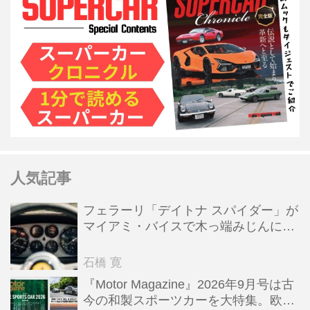
人気記事
フェラーリ「デイトナ スパイダー」が
マイアミ・バイスで木っ端みじんにな
った後「テスタロッサ」に化けた理由
石橋 寛
『Motor Magazine』2026年9月号は古
今の和製スポーツカーを大特集。欧州