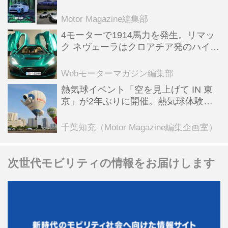
スポーツ＆スーパーカー情報も満載
Motor Magazine編集部
4モーターで1914馬力を発生。リマッ
ク ネヴェーラはクロアチア発のハイパ
ーBEV【スーパーカークロニクル・完
全版／115】
Webモーターマガジン編集部
熱気球イベント「空を見上げて IN 東
京」が2年ぶりに開催。熱気球体験搭
乗会や模型飛行機づくり教室などのコ
ンテンツも
千葉知充（Motor Magazine編集企画室）
次世代モビリティの情報をお届けします