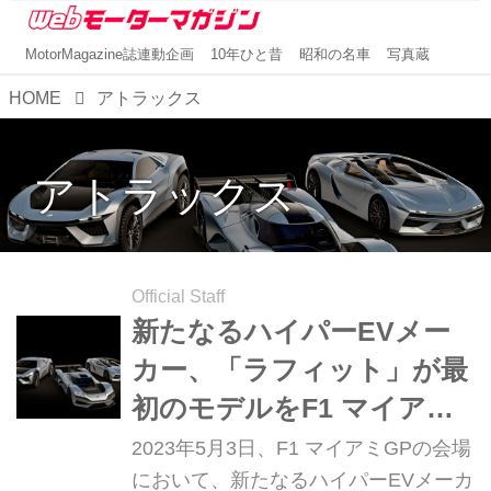
MotorMagazine誌連動企画
10年ひと昔
昭和の名車
写真蔵
HOME
アトラックス
アトラックス
Official Staff
新たなるハイパーEVメー
カー、「ラフィット」が最
初のモデルをF1 マイアミ
GPの会場で発表
2023年5月3日、F1 マイアミGPの会場
において、新たなるハイパーEVメーカ