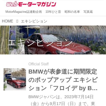
MotorMagazine誌連動企画
10年ひと昔
昭和の名車
写真蔵
HOME
エキシビション
エキシビション
Official Staff
BMWが表参道に期間限定
のポップアップ エキシビ
ション「フロイデ by BMW
ｰ ザ・ガーデン」をオープ
BMWジャパンは、2023年7月14日
ン【イベント】
（金）から9月17日（日）まで、東