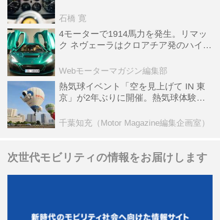
った後「テスタロッサ」に化けた理由
石橋 寛
4モーターで1914馬力を発生。リマッ
ク ネヴェーラはクロアチア発のハイパ
ーBEV【スーパーカークロニクル・完
全版／115】
Webモーターマガジン編集部
熱気球イベント「空を見上げて IN 東
京」が2年ぶりに開催。熱気球体験搭
乗会や模型飛行機づくり教室などのコ
ンテンツも
千葉知充（Motor Magazine編集企画室）
次世代モビリティの情報をお届けします