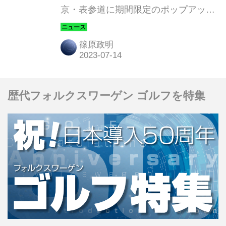
京・表参道に期間限定のポップアップ
エキシビション「フロイデ
（FREUDE） by BMW ｰ ザ・ガーデン
篠原政明
（THE GARDEN）」をオープンす
る。
歴代フォルクスワーゲン ゴルフを特集