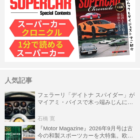
人気記事
フェラーリ「デイトナ スパイダー」が
マイアミ・バイスで木っ端みじんにな
った後「テスタロッサ」に化けた理由
石橋 寛
『Motor Magazine』2026年9月号は古
今の和製スポーツカーを大特集。欧州