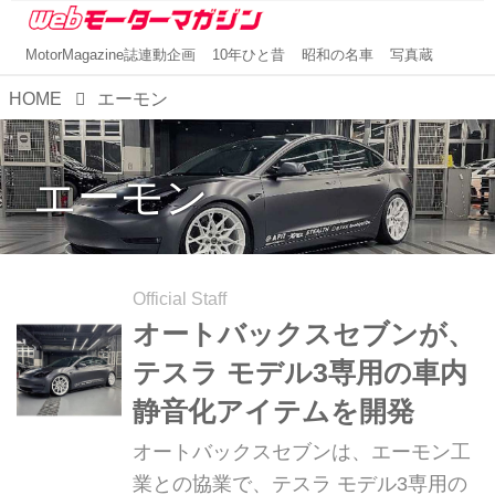
MotorMagazine誌連動企画
10年ひと昔
昭和の名車
写真蔵
HOME
エーモン
エーモン
Official Staff
オートバックスセブンが、
テスラ モデル3専用の車内
静音化アイテムを開発
オートバックスセブンは、エーモン工
業との協業で、テスラ モデル3専用の