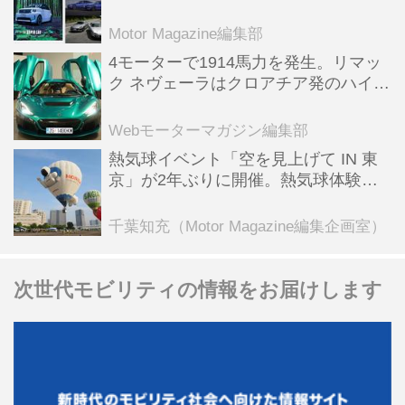
スポーツ＆スーパーカー情報も満載
Motor Magazine編集部
4モーターで1914馬力を発生。リマッ
ク ネヴェーラはクロアチア発のハイパ
ーBEV【スーパーカークロニクル・完
全版／115】
Webモーターマガジン編集部
熱気球イベント「空を見上げて IN 東
京」が2年ぶりに開催。熱気球体験搭
乗会や模型飛行機づくり教室などのコ
ンテンツも
千葉知充（Motor Magazine編集企画室）
次世代モビリティの情報をお届けします