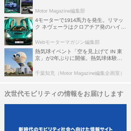
スポーツ＆スーパーカー情報も満載
Motor Magazine編集部
4モーターで1914馬力を発生。リマッ
ク ネヴェーラはクロアチア発のハイパ
ーBEV【スーパーカークロニクル・完
全版／115】
Webモーターマガジン編集部
熱気球イベント「空を見上げて IN 東
京」が2年ぶりに開催。熱気球体験搭
乗会や模型飛行機づくり教室などのコ
ンテンツも
千葉知充（Motor Magazine編集企画室）
次世代モビリティの情報をお届けします