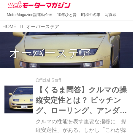
MotorMagazine誌連動企画
10年ひと昔
昭和の名車
写真蔵
HOME
オーバーステア
オーバーステア
Official Staff
【くるま問答】クルマの操
縦安定性とは？ ピッチン
グ、ローリング、アンダー
ステア、オーバーステアを
クルマの性能を表す重要な指標に「操
解説
縦安定性」がある。しかし「これが操