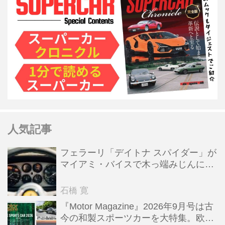
人気記事
フェラーリ「デイトナ スパイダー」が
マイアミ・バイスで木っ端みじんにな
った後「テスタロッサ」に化けた理由
石橋 寛
『Motor Magazine』2026年9月号は古
今の和製スポーツカーを大特集。欧州