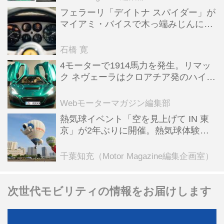
フェラーリ「デイトナ スパイダー」が
マイアミ・バイスで木っ端みじんにな
った後「テスタロッサ」に化けた理由
石橋 寛
4モーターで1914馬力を発生。リマッ
ク ネヴェーラはクロアチア発のハイパ
ーBEV【スーパーカークロニクル・完
全版／115】
Webモーターマガジン編集部
熱気球イベント「空を見上げて IN 東
京」が2年ぶりに開催。熱気球体験搭
乗会や模型飛行機づくり教室などのコ
ンテンツも
千葉知充（Motor Magazine編集企画室）
次世代モビリティの情報をお届けします