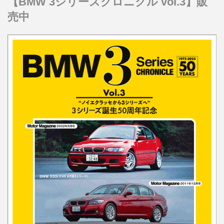
【BMW 3シリーズクロニクル vol.3】販
売中