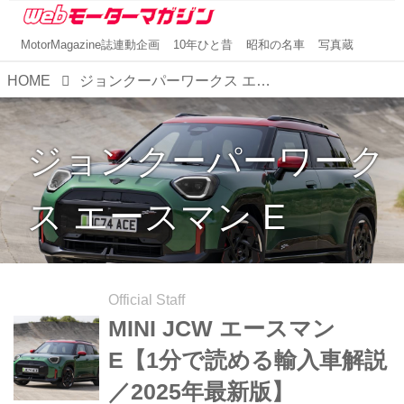
MotorMagazine誌連動企画
10年ひと昔
昭和の名車
写真蔵
HOME
ジョンクーパーワークス エースマン E
ジョンクーパーワーク
ス エースマン E
Official Staff
MINI JCW エースマン
E【1分で読める輸入車解説
／2025年最新版】