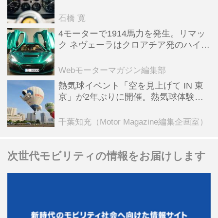
った後「テスタロッサ」に化けた理由
石橋 寛
4モーターで1914馬力を発生。リマッ
ク ネヴェーラはクロアチア発のハイパ
ーBEV【スーパーカークロニクル・完
全版／115】
Webモーターマガジン編集部
熱気球イベント「空を見上げて IN 東
京」が2年ぶりに開催。熱気球体験搭
乗会や模型飛行機づくり教室などのコ
ンテンツも
千葉知充（Motor Magazine編集企画室）
次世代モビリティの情報をお届けします