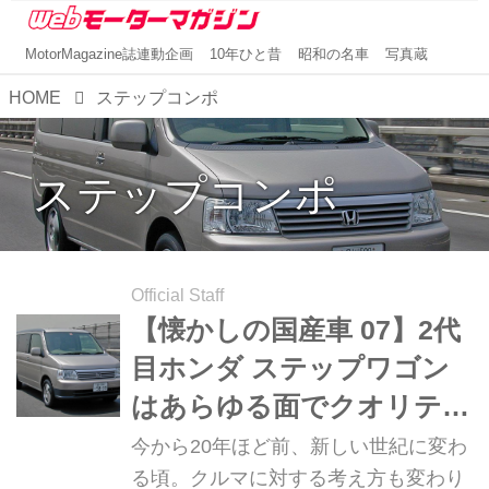
MotorMagazine誌連動企画
10年ひと昔
昭和の名車
写真蔵
HOME
ステップコンポ
ステップコンポ
Official Staff
【懐かしの国産車 07】2代
目ホンダ ステップワゴン
はあらゆる面でクオリティ
を向上。オトーサン要注目
今から20年ほど前、新しい世紀に変わ
の1台に！
る頃。クルマに対する考え方も変わり