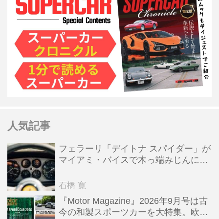
人気記事
フェラーリ「デイトナ スパイダー」が
マイアミ・バイスで木っ端みじんにな
った後「テスタロッサ」に化けた理由
石橋 寛
『Motor Magazine』2026年9月号は古
今の和製スポーツカーを大特集。欧州