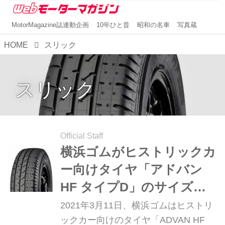
MotorMagazine誌連動企画
10年ひと昔
昭和の名車
写真蔵
HOME
スリック
スリック
Official Staff
横浜ゴムがヒストリックカ
ー向けタイヤ「アドバン
HF タイプD」のサイズを
追加
2021年3月11日、横浜ゴムはヒストリ
ックカー向けのタイヤ「ADVAN HF