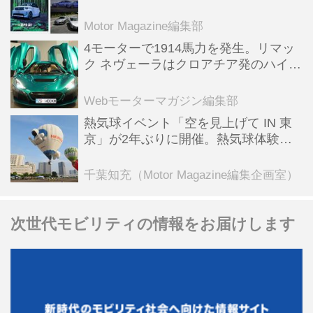
スポーツ＆スーパーカー情報も満載
Motor Magazine編集部
4モーターで1914馬力を発生。リマッ
ク ネヴェーラはクロアチア発のハイパ
ーBEV【スーパーカークロニクル・完
全版／115】
Webモーターマガジン編集部
熱気球イベント「空を見上げて IN 東
京」が2年ぶりに開催。熱気球体験搭
乗会や模型飛行機づくり教室などのコ
ンテンツも
千葉知充（Motor Magazine編集企画室）
次世代モビリティの情報をお届けします