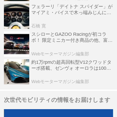
フェラーリ「デイトナ スパイダー」が
マイアミ・バイスで木っ端みじんにな
った後「テスタロッサ」に化けた理由
石橋 寛
スシローとGAZOO Racingが初コラ
ボ！ 限定ミニカー付き商品の他、富士
スピードウェイのイベント体験があた
る抽選企画などを展開
Webモーターマガジン編集部
約1万rpmの超高回転型V12クワッドタ
ーボ搭載、ゼンヴォ オーロラは100台
限定、デンマーク発のハイパーカー
【スーパーカークロニクル・完全版／
Webモーターマガジン編集部
116】
次世代モビリティの情報をお届けします