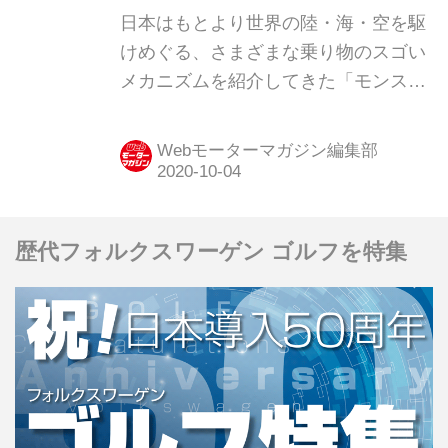
焉
日本はもとより世界の陸・海・空を駆
けめぐる、さまざまな乗り物のスゴい
メカニズムを紹介してきた「モンスタ
ーマシンに昂ぶる」。復刻版の第34回
は、航空機用星型エンジンの最終形と
Webモーターマガジン編集部
もいえるプラット ＆ ホイットニー社
のR-4360を紹介しよう。（今回の記事
は、2018年3月当時の内容です）
歴代フォルクスワーゲン ゴルフを特集