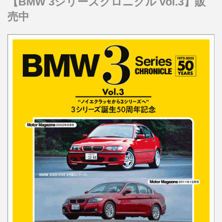
【BMW 3シリーズクロニクル vol.3】販
売中