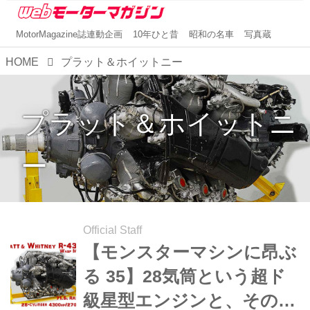
MotorMagazine誌連動企画
10年ひと昔
昭和の名車
写真蔵
HOME
プラット＆ホイットニー
プラット＆ホイットニ
ー
Official Staff
【モンスターマシンに昂ぶ
る 35】28気筒という超ド
級星型エンジンと、その終