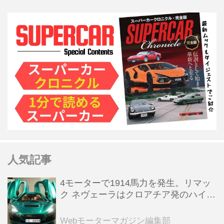
人気記事
4モーターで1914馬力を発生。リマッ
ク ネヴェーラはクロアチア発のハイパ
ーBEV【スーパーカークロニクル・完
全版／115】
Webモーターマガジン編集部