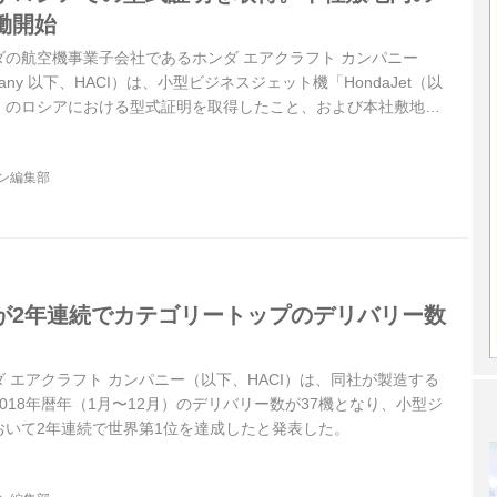
働開始
ホンダの航空機事業子会社であるホンダ エアクラフト カンパニー
 Company 以下、HACI）は、小型ビジネスジェット機「HondaJet（以
」のロシアにおける型式証明を取得したこと、および本社敷地内
開始したことを発表した。
ジン編集部
が2年連続でカテゴリートップのデリバリー数
ンダ エアクラフト カンパニー（以下、HACI）は、同社が製造する
018年暦年（1月〜12月）のデリバリー数が37機となり、小型ジ
おいて2年連続で世界第1位を達成したと発表した。