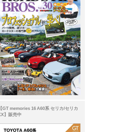
【GT memories 16 A60系 セリカ/セリカ
XX】販売中