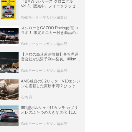
「BMW 3シリーズ クロニクル
Vol.3」販売中。ノイエクラッセか
ら3シリーズへ、誕生50周年記念
ムック
Webモーターマガジン編集部
スシローとGAZOO Racingが初コ
ラボ！ 限定ミニカー付き商品の
他、富士スピードウェイのイベン
ト体験があたる抽選企画などを展
Webモーターマガジン編集部
開
【お盆の高速道路情報】各管理運
営会社が渋滞予測を発表。40km以
上の渋滞を予測されている道が複
数ある
Webモーターマガジン編集部
AMG独自の6.2リッターV10エンジ
ンを搭載した実験車両!? ひっそり
生き残っていた「CLK DTM AMG
P900 プロトタイプ」とは
石橋 寛
991型ポルシェ 911カレラ カブリ
オレのふたつの大きな進化【10年
ひと昔の新車】
Webモーターマガジン編集部