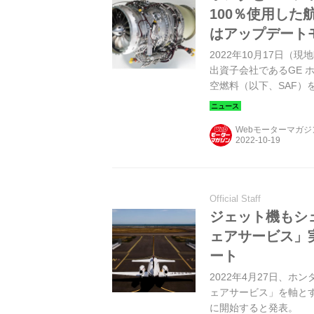
100％使用した
はアップデート
2022年10月17日
出資子会社であるGE 
空燃料（以下、SAF）
Webモーターマガ
Official Staff
ジェット機もシ
ェアサービス」
ート
2022年4月27日、ホ
ェアサービス」を軸とす
に開始すると発表。