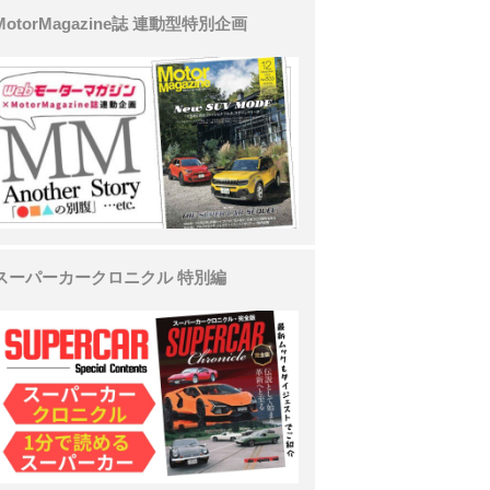
MotorMagazine誌 連動型特別企画
スーパーカークロニクル 特別編