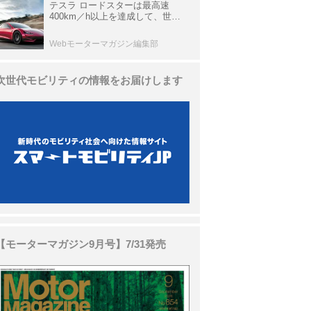
テスラ ロードスターは最高速
400km／h以上を達成して、世界
最速を目指すハイパーEV【スーパ
ーカークロニクル・完全版／
Webモーターマガジン編集部
113】
次世代モビリティの情報をお届けします
【モーターマガジン9月号】7/31発売