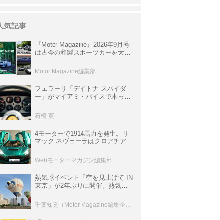
人気記事
『Motor Magazine』2026年9月号
は古今の和製スポーツカーを大特
集。欧州スポーツ＆スーパーカー
情報も満載
Motor Magazine編集部
フェラーリ「デイトナ スパイダ
ー」がマイアミ・バイスで木っ端
みじんになった後「テスタロッ
サ」に化けた理由
石橋 寛
4モーターで1914馬力を発生。リ
マック ネヴェーラはクロアチア発
のハイパーBEV【スーパーカーク
ロニクル・完全版／115】
Webモーターマガジン編集部
熱気球イベント「空を見上げて IN
東京」が2年ぶりに開催。熱気球
体験搭乗会や模型飛行機づくり教
室などのコンテンツも
千葉知充（Motor Magazine編集企画室）