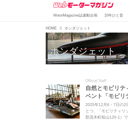
MotorMagazine誌連動企画
10年ひと昔
HOME
ホンダジェット
ホンダジェット
Official Staff
自然とモビリテ
ベント「モビリ
2025年12月6・7
とつ、「モビリティリ
郡茂木町桧山120-1
楽しめるイベントを取