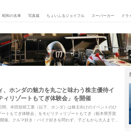
昭和の名車
写真蔵
ちょいふるジョイフル
スーパーカー
ドラ
ィ、ホンダの魅力を丸ごと味わう株主優待イ
ティリゾートもてぎ体験会」を開催
日の2日間、本田技研工業（以下、ホンダ）は株主向けのイベントのひ
ゾートもてぎ体験会」をモビリティリゾートもてぎ（栃木県芳賀
）で開催。クルマ好き・バイク好きを問わず、子どもから大人までが
材した。（文：河原良雄／写真：伊藤嘉啓）