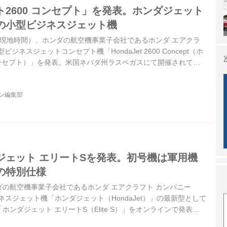
2600 コンセプト」を発表。ホンダジェット
の小型ビジネスジェット機
（米国現地時間）、ホンダの航空機事業子会社であるホンダ エアクラ
ジネスジェットコンセプト機「HondaJet 2600 Concept（ホ
 コンセプト）」を発表。米国ネバダ州ラスベガスにて開催されてい
空機ショー、ナショナル ビジネス アビエーション アソシエー
参考展示した。（タイトル写真は飛行イメージです）
ジン編集部
ジェット エリートSを発表。初号機は軍用機
の特別仕様
ホンダの航空機事業子会社であるホンダ エアクラフト カンパニー
ネスジェット機「ホンダジェット（HondaJet）」の最新型として
ンダジェット エリートS（Elite S）」をオンラインで発表し