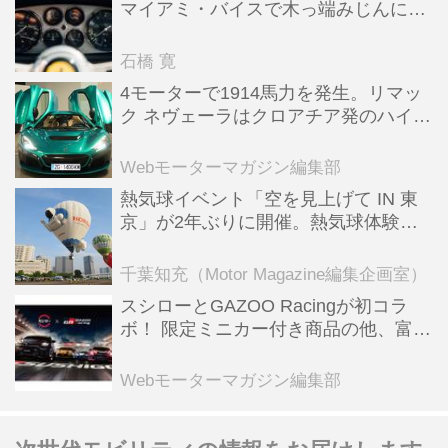
マイアミ・バイスで木っ端みじんにな
った後「テスタロッサ」に化けた理由
石橋 寛
4モーターで1914馬力を発生。リマッ
ク ネヴェーラはクロアチア発のハイパ
ーBEV【スーパーカークロニクル・完
全版／115】
Webモーターマガジン編集部
熱気球イベント「空を見上げて IN 東
京」が2年ぶりに開催。熱気球体験搭
乗会や模型飛行機づくり教室などのコ
ンテンツも
千葉知充（Motor Magazine編集企画室）
スシローとGAZOO Racingが初コラ
ボ！ 限定ミニカー付き商品の他、富士
スピードウェイのイベント体験があた
る抽選企画などを展開
Webモーターマガジン編集部