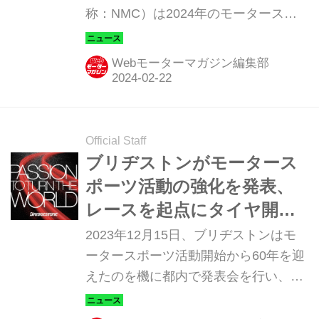
称：NMC）は2024年のモータースポ
ーツ活動概要を発表、熱狂的なファン
に向けてオンラインで発表会の模様を
Webモーターマガジン編集部
公開した。
Official Staff
ブリヂストンがモータース
ポーツ活動の強化を発表、
レースを起点にタイヤ開発
を加速
2023年12月15日、ブリヂストンはモ
ータースポーツ活動開始から60年を迎
えたのを機に都内で発表会を行い、極
限に挑戦することでイノベーションを
加速させるため、サステナブルなグロ