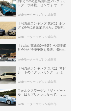
約1万rpmの超高回転型V12クワッ
ドターボ搭載、ゼンヴォ オーロラ
は100台限定、デンマーク発のハ
イパーカー【スーパーカークロニ
Webモーターマガジン編集部
クル・完全版／116】
【写真蔵ランキング 第9位】ホン
ダ ZR-Vに新設定された、2モデル
の特別仕様車「クロスツーリン
グ」と「ブラックスタイル」
Webモーターマガジン編集部
【お盆の高速道路情報】各管理運
営会社が渋滞予測を発表。40km以
上の渋滞を予測されている道が複
数ある
Webモーターマガジン編集部
【写真蔵ランキング 第8位】3列7
シートの「グランカングー」は、
欧州仕様にはないダブルバックド
ア＆ブラックバンパーの組み合わ
Webモーターマガジン編集部
せ
フォルクスワーゲン「ザ・ビート
ル」はカブリオレになって、より
スタイリッシュになった【10年ひ
と昔の新車】
Webモーターマガジン編集部