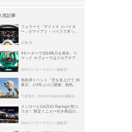
人気記事
フェラーリ「デイトナ スパイダ
ー」がマイアミ・バイスで木っ端
みじんになった後「テスタロッ
サ」に化けた理由
石橋 寛
4モーターで1914馬力を発生。リ
マック ネヴェーラはクロアチア発
のハイパーBEV【スーパーカーク
ロニクル・完全版／115】
Webモーターマガジン編集部
熱気球イベント「空を見上げて IN
東京」が2年ぶりに開催。熱気球
体験搭乗会や模型飛行機づくり教
室などのコンテンツも
千葉知充（Motor Magazine編集企画室）
スシローとGAZOO Racingが初コ
ラボ！ 限定ミニカー付き商品の
他、富士スピードウェイのイベン
ト体験があたる抽選企画などを展
Webモーターマガジン編集部
開