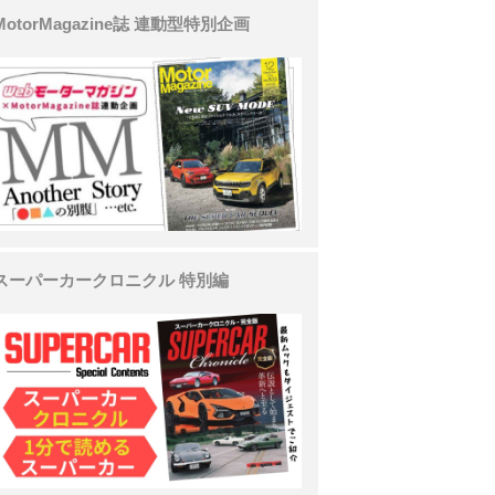
MotorMagazine誌 連動型特別企画
スーパーカークロニクル 特別編