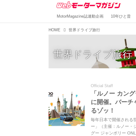
MotorMagazine誌連動企画
10年ひと昔
HOME
世界ドライブ旅行
世界ドライブ旅行
Official Staff
「ルノー カングー
に開催。バーチ
るゾッ！
毎年日本で開催される世
ー」（主催：ルノー・
グー ジャンボリー ONL