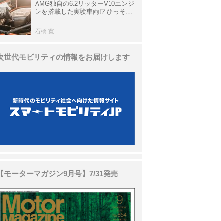
AMG独自の6.2リッターV10エンジ
ンを搭載した実験車両!? ひっそり
生き残っていた「CLK DTM AMG
P900 プロトタイプ」とは
石橋 寛
次世代モビリティの情報をお届けします
【モーターマガジン9月号】7/31発売