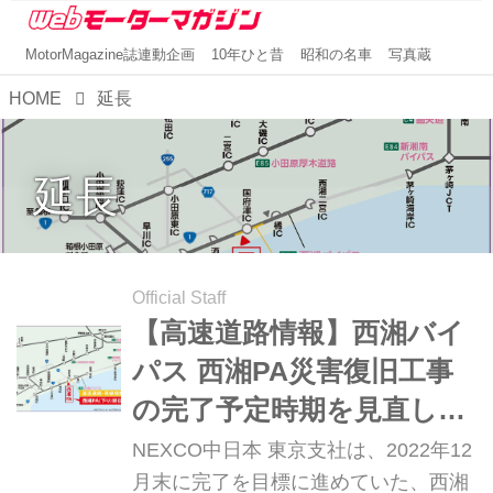
MotorMagazine誌連動企画
10年ひと昔
昭和の名車
写真蔵
HOME
延長
延長
Official Staff
【高速道路情報】西湘バイ
パス 西湘PA災害復旧工事
の完了予定時期を見直し。
2023年4月末まで閉鎖期間
NEXCO中日本 東京支社は、2022年12
を延長
月末に完了を目標に進めていた、西湘