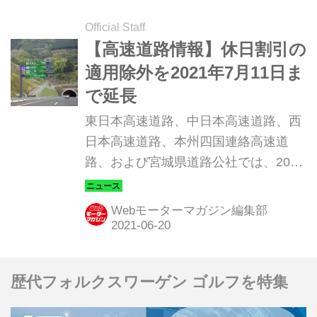
Official Staff
【高速道路情報】休日割引の
適用除外を2021年7月11日ま
で延長
東日本高速道路、中日本高速道路、西
日本高速道路、本州四国連絡高速道
路、および宮城県道路公社では、2021
年6月20日（日）までとしていた休日
割引適用除外を7月11日（日）まで延
Webモーターマガジン編集部
長すると発表した。（タイトル写真は
イメージです）
歴代フォルクスワーゲン ゴルフを特集