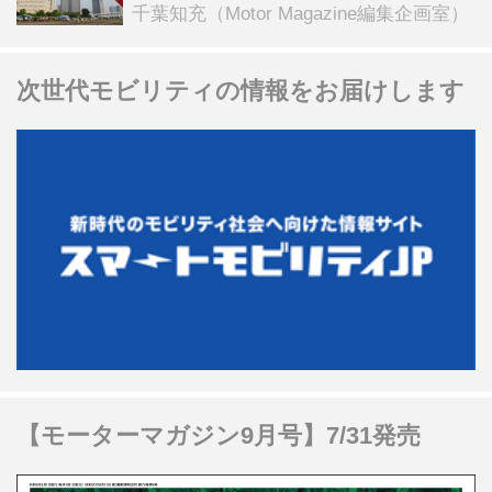
ンテンツも
千葉知充（Motor Magazine編集企画室）
次世代モビリティの情報をお届けします
【モーターマガジン9月号】7/31発売