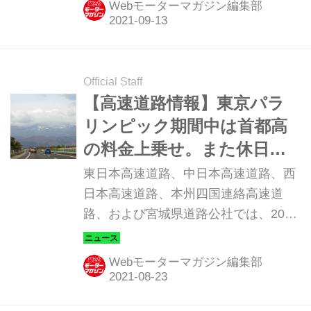
Webモーターマガジン編集部
外を2021年9月26日（日）まで延長す
ると発表した。（タイトル写真はイメ
ージです）
Official Staff
【高速道路情報】東京パラ
リンピック期間中は首都高
の料金上乗せ。また休日割
引の適用除外を延長
東日本高速道路、中日本高速道路、西
日本高速道路、本州四国連絡高速道
路、および宮城県道路公社では、2021
年4月29日（祝）から8月29日（日）ま
でとしていた休日割引の適用除外を9
Webモーターマガジン編集部
月12日（日）まで延長すると発表し
た。（タイトル写真はイメージです）