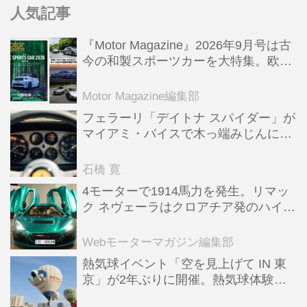
人気記事
『Motor Magazine』2026年9月号は古
今の和製スポーツカーを大特集。欧州
スポーツ＆スーパーカー情報も満載
Motor Magazine編集部
フェラーリ「デイトナ スパイダー」が
マイアミ・バイスで木っ端みじんにな
った後「テスタロッサ」に化けた理由
石橋 寛
4モーターで1914馬力を発生。リマッ
ク ネヴェーラはクロアチア発のハイパ
ーBEV【スーパーカークロニクル・完
全版／115】
Webモーターマガジン編集部
熱気球イベント「空を見上げて IN 東
京」が2年ぶりに開催。熱気球体験搭
乗会や模型飛行機づくり教室などのコ