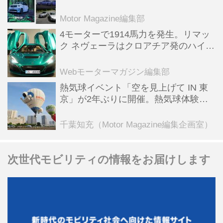
スポーツ＆スーパーカー情報も満載
Motor Magazine編集部
4モーターで1914馬力を発生。リマッ
ク ネヴェーラはクロアチア発のハイパ
ーBEV【スーパーカークロニクル・完
全版／115】
Webモーターマガジン編集部
熱気球イベント「空を見上げて IN 東
京」が2年ぶりに開催。熱気球体験搭
乗会や模型飛行機づくり教室などのコ
ンテンツも
千葉知充（Motor Magazine編集企画室）
次世代モビリティの情報をお届けします