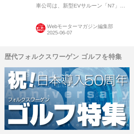
車公司は、新型EVサルーン「N7」が4
月27日の発売から約1カ月で1万7215
台を受注したと発表した。「N7」は日
Webモーターマガジン編集部
産が2027年夏までに中国で発売を予定
している9車種の新エネルギー車の第1
弾だ。中国からの輸出により多様でグ
歴代フォルクスワーゲン ゴルフを特集
ローバルなニーズに対応する計画もあ
り、日本での販売の可能性も出てき
た。