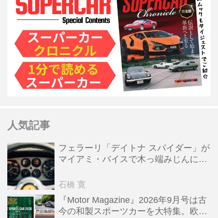
人気記事
フェラーリ「デイトナ スパイダー」が
マイアミ・バイスで木っ端みじんにな
った後「テスタロッサ」に化けた理由
石橋 寛
『Motor Magazine』2026年9月号は古
今の和製スポーツカーを大特集。欧州