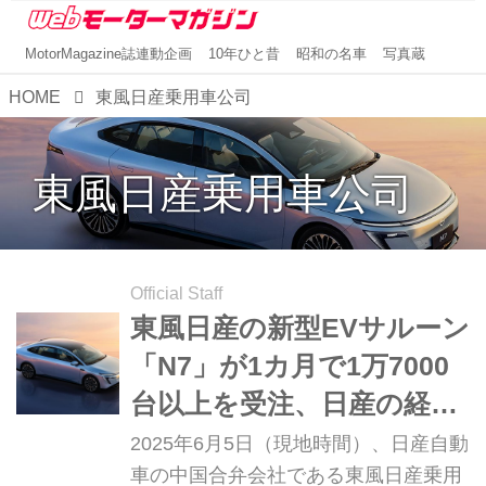
MotorMagazine誌連動企画
10年ひと昔
昭和の名車
写真蔵
HOME
東風日産乗用車公司
東風日産乗用車公司
Official Staff
東風日産の新型EVサルーン
「N7」が1カ月で1万7000
台以上を受注、日産の経営
再建に向けの起爆剤となる
2025年6月5日（現地時間）、日産自動
か
車の中国合弁会社である東風日産乗用