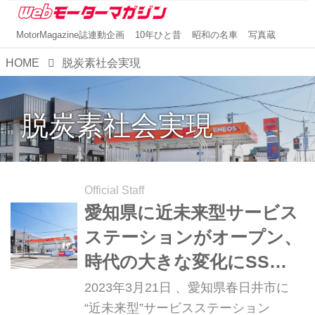
MotorMagazine誌連動企画
10年ひと昔
昭和の名車
写真蔵
HOME
脱炭素社会実現
脱炭素社会実現
Official Staff
愛知県に近未来型サービス
ステーションがオープン、
時代の大きな変化にSSは
どう変わる！？
2023年3月21日 、愛知県春日井市に
“近未来型”サービスステーション