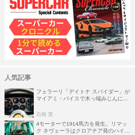
人気記事
フェラーリ「デイトナ スパイダー」が
マイアミ・バイスで木っ端みじんにな
った後「テスタロッサ」に化けた理由
石橋 寛
4モーターで1914馬力を発生。リマッ
ク ネヴェーラはクロアチア発のハイパ