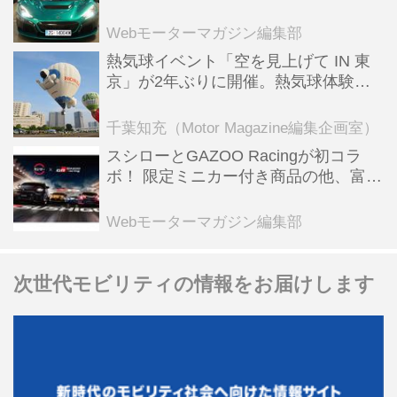
ーBEV【スーパーカークロニクル・完
全版／115】
Webモーターマガジン編集部
熱気球イベント「空を見上げて IN 東
京」が2年ぶりに開催。熱気球体験搭
乗会や模型飛行機づくり教室などのコ
ンテンツも
千葉知充（Motor Magazine編集企画室）
スシローとGAZOO Racingが初コラ
ボ！ 限定ミニカー付き商品の他、富士
スピードウェイのイベント体験があた
る抽選企画などを展開
Webモーターマガジン編集部
次世代モビリティの情報をお届けします