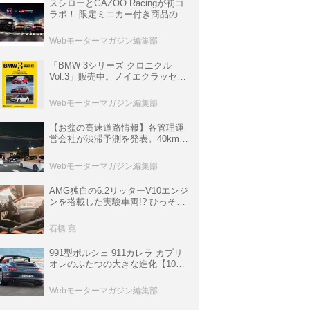
スシローとGAZOO Racingが初コ
ラボ！ 限定ミニカー付き商品の
他、富士スピードウェイのイベン
ト体験があたる抽選企画などを展
Webモーターマガジン編集部
開
「BMW 3シリーズ クロニクル
Vol.3」販売中。ノイエクラッセか
ら3シリーズへ、誕生50周年記念
ムック
Webモーターマガジン編集部
【お盆の高速道路情報】各管理運
営会社が渋滞予測を発表。40km以
上の渋滞を予測されている道が複
数ある
Webモーターマガジン編集部
AMG独自の6.2リッターV10エンジ
ンを搭載した実験車両!? ひっそり
生き残っていた「CLK DTM AMG
P900 プロトタイプ」とは
石橋 寛
991型ポルシェ 911カレラ カブリ
オレのふたつの大きな進化【10年
ひと昔の新車】
Webモーターマガジン編集部