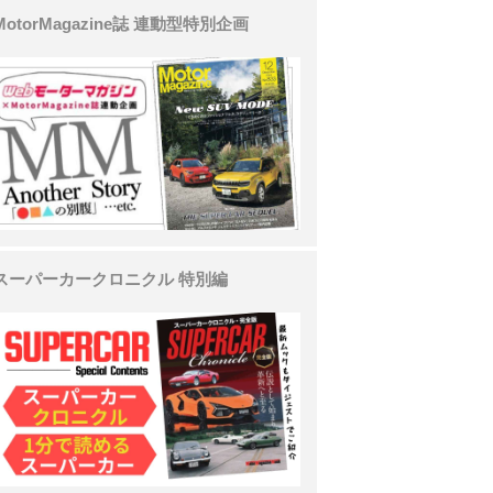
MotorMagazine誌 連動型特別企画
スーパーカークロニクル 特別編