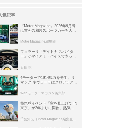
人気記事
『Motor Magazine』2026年9月号
は古今の和製スポーツカーを大特
集。欧州スポーツ＆スーパーカー
情報も満載
Motor Magazine編集部
フェラーリ「デイトナ スパイダ
ー」がマイアミ・バイスで木っ端
みじんになった後「テスタロッ
サ」に化けた理由
石橋 寛
4モーターで1914馬力を発生。リ
マック ネヴェーラはクロアチア発
のハイパーBEV【スーパーカーク
ロニクル・完全版／115】
Webモーターマガジン編集部
熱気球イベント「空を見上げて IN
東京」が2年ぶりに開催。熱気球
体験搭乗会や模型飛行機づくり教
室などのコンテンツも
千葉知充（Motor Magazine編集企画室）