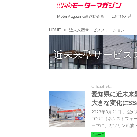
MotorMagazine誌連動企画
10年ひと昔
HOME
近未来型サービスステーション
近未来型サービス
Official Staff
愛知県に近未来
大きな変化にS
2023年3月21日 、愛
FORT（ネクストフ
ーマに、ガソリン給油
れまでにない新しいカ