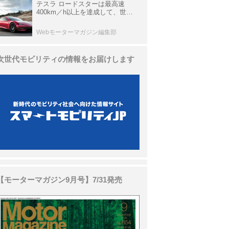
テスラ ロードスターは最高速
400km／h以上を達成して、世界
最速を目指すハイパーEV【スーパ
ーカークロニクル・完全版／
Webモーターマガジン編集部
113】
次世代モビリティの情報をお届けします
【モーターマガジン9月号】7/31発売