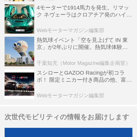
4モーターで1914馬力を発生。リマッ
ク ネヴェーラはクロアチア発のハイパ
ーBEV【スーパーカークロニクル・完
全版／115】
Webモーターマガジン編集部
熱気球イベント「空を見上げて IN 東
京」が2年ぶりに開催。熱気球体験搭
乗会や模型飛行機づくり教室などのコ
ンテンツも
千葉知充（Motor Magazine編集企画室）
スシローとGAZOO Racingが初コラ
ボ！ 限定ミニカー付き商品の他、富士
スピードウェイのイベント体験があた
る抽選企画などを展開
Webモーターマガジン編集部
次世代モビリティの情報をお届けします