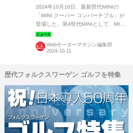
ップを採用
2024年10月10日、最新世代MINIの
「MINI クーパー コンバーチブル」が
登場した。第4世代MINIとして、MINI
カントリーマン、MINI クーパー 3ド
ア、電気自動車専用のMINI エースマ
Webモーターマガジン編集部
ン、MINI クーパー 5ドアに続く第5弾
となる。「MINI クーパー コンバーチ
ブル」はコンパクトでありながら大人
歴代フォルクスワーゲン ゴルフを特集
4名乗車可能で、陽の光や風を感じな
がら心地良いオープンエアドライビン
グが堪能できるモデルとして人気が高
く、最新世代での待望の登場となっ
た。