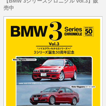
【BMW 3シリーズクロニクル vol.3】販
売中