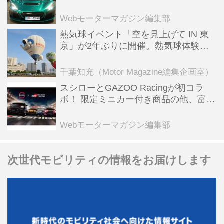
ーBEV【スーパーカークロニクル・完
全版／115】
Webモーターマガジン編集部
熱気球イベント「空を見上げて IN 東
京」が2年ぶりに開催。熱気球体験搭
乗会や模型飛行機づくり教室などのコ
ンテンツも
千葉知充（Motor Magazine編集企画室）
スシローとGAZOO Racingが初コラ
ボ！ 限定ミニカー付き商品の他、富士
スピードウェイのイベント体験があた
る抽選企画などを展開
Webモーターマガジン編集部
次世代モビリティの情報をお届けします