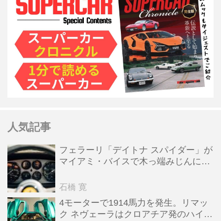
人気記事
フェラーリ「デイトナ スパイダー」が
マイアミ・バイスで木っ端みじんにな
った後「テスタロッサ」に化けた理由
石橋 寛
4モーターで1914馬力を発生。リマッ
ク ネヴェーラはクロアチア発のハイパ