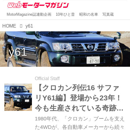
MotorMagazine誌連動企画
10年ひと昔
昭和の名車
写真蔵
HOME
y61
y61
Official Staff
【クロカン列伝16 サファ
リY61編】登場から23年！
今も生産されている奇跡の
オフローダー
1980年代、「クロカン」ブームを支え
た4WDが、各自動車メーカーから続々