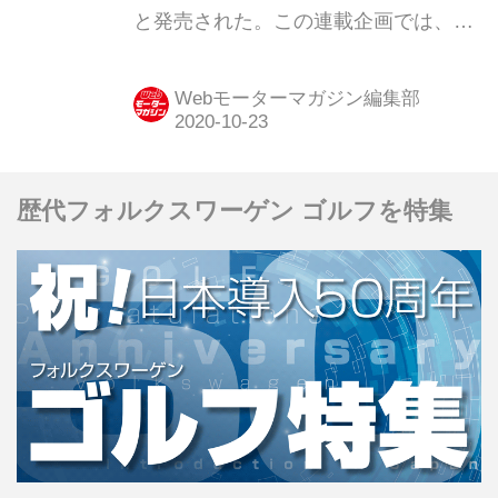
と発売された。この連載企画では、今
でいうSUVとは、ひと味もふた味も異
なる「泥臭さやワイルドさ」を前面に
Webモーターマガジン編集部
押し出したクロカン4WDを紹介する。
第16弾は3代目「 日産 サファリ
（Y61）」だ。
歴代フォルクスワーゲン ゴルフを特集