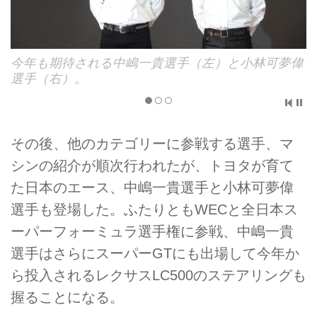
偉
今年からスーパーGTのGT500はLEXUS LC500で戦
うことになる。
その後、他のカテゴリーに参戦する選手、マ
シンの紹介が順次行われたが、トヨタが育て
た日本のエース、中嶋一貴選手と小林可夢偉
選手も登場した。ふたりともWECと全日本ス
ーパーフォーミュラ選手権に参戦、中嶋一貴
選手はさらにスーパーGTにも出場して今年か
ら投入されるレクサスLC500のステアリングも
握ることになる。