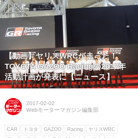
【動画】ヤリスWRCが走った！
TOYOTA GAZOO Racingの2017年
活動計画が発表に【ニュース】
2017-02-02
Webモーターマガジン編集部
CAR
トヨタ
GAZOO
Racing
ヤリスWRC