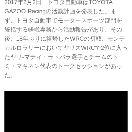
2017年2月2日、トヨタ自動車はTOYOTA
GAZOO Racingの活動計画を発表した。ま
ず、トヨタ自動車でモータースポーツ部門を
統括する嵯峨専務から活動報告があり、その
後、18年ぶりに復帰したWRCの初戦、モンテ
カルロラリーにおいてヤリスWRCで2位に入っ
たヤリ-マティ・ラトバラ選手とチームのト
ミ・マキネン代表のトークセッションがあっ
た。