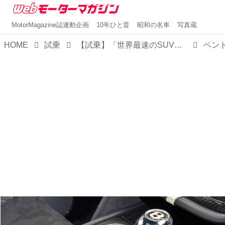
MotorMagazine誌連動企画
10年ひと昔
昭和の名車
写真蔵
HOME
試乗
【試乗】「世界最速のSUV」ベントレー ベンテイガ スピードに乗ってみた！