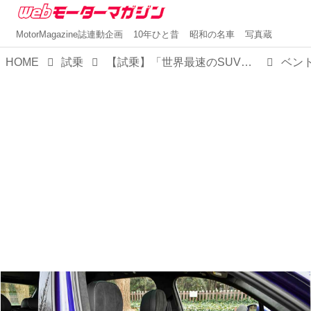
MotorMagazine誌連動企画
10年ひと昔
昭和の名車
写真蔵
HOME
試乗
【試乗】「世界最速のSUV」ベントレー ベンテイガ スピードに乗ってみた！