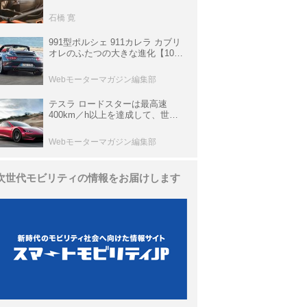
生き残っていた「CLK DTM AMG
P900 プロトタイプ」とは
石橋 寛
991型ポルシェ 911カレラ カブリ
オレのふたつの大きな進化【10年
ひと昔の新車】
Webモーターマガジン編集部
テスラ ロードスターは最高速
400km／h以上を達成して、世界
最速を目指すハイパーEV【スーパ
ーカークロニクル・完全版／
Webモーターマガジン編集部
113】
次世代モビリティの情報をお届けします