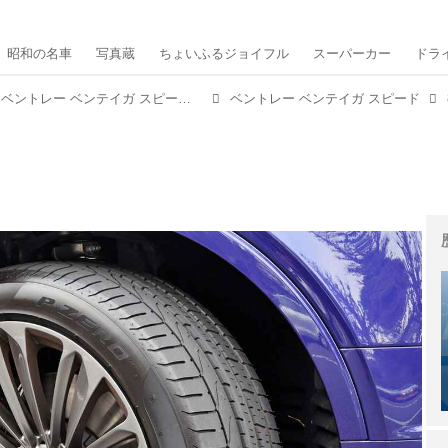
昭和の名車
写真蔵
ちょいふるジョイフル
スーパーカー
ドラ
【試乗】「世界最速のSUV」ベントレー ベンテイガ スピードに乗ってみた！
ベントレー ベンテイガ スピード