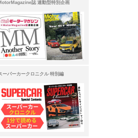
MotorMagazine誌 連動型特別企画
スーパーカークロニクル 特別編