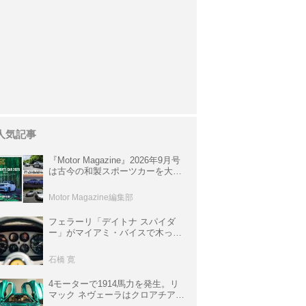
人気記事
『Motor Magazine』2026年9月号
は古今の和製スポーツカーを大特
集。欧州スポーツ＆スーパーカー
情報も満載
Motor Magazine編集部
フェラーリ「デイトナ スパイダ
ー」がマイアミ・バイスで木っ端
みじんになった後「テスタロッ
サ」に化けた理由
石橋 寛
4モーターで1914馬力を発生。リ
マック ネヴェーラはクロアチア発
のハイパーBEV【スーパーカーク