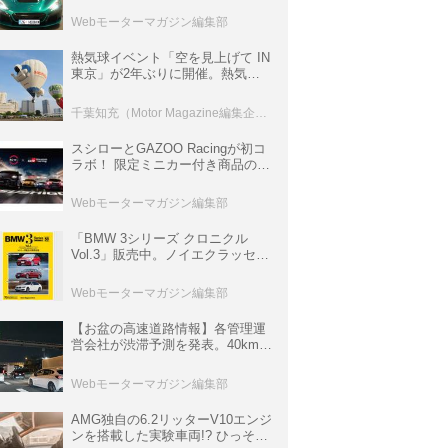
ロニクル・完全版／115】
Webモーターマガジン編集部
熱気球イベント「空を見上げて IN
東京」が2年ぶりに開催。熱気球
体験搭乗会や模型飛行機づくり教
室などのコンテンツも
千葉知充（Motor Magazine編集企画室）
スシローとGAZOO Racingが初コ
ラボ！ 限定ミニカー付き商品の
他、富士スピードウェイのイベン
ト体験があたる抽選企画などを展
Webモーターマガジン編集部
開
「BMW 3シリーズ クロニクル
Vol.3」販売中。ノイエクラッセか
ら3シリーズへ、誕生50周年記念
ムック
Webモーターマガジン編集部
【お盆の高速道路情報】各管理運
営会社が渋滞予測を発表。40km以
上の渋滞を予測されている道が複
数ある
Webモーターマガジン編集部
AMG独自の6.2リッターV10エンジ
ンを搭載した実験車両!? ひっそり