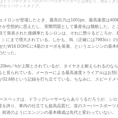
はドイツやイタリアのスーパースポーツカーとは異なり、明るくき
のセミバケットタイプ。
ヴェイロンが登場したとき、最高出力は1001ps、最高速度は400
さか空想的に思えたし、実際問題として量産化は難航した。と
を経て発表された後継車たるシロンは、それに懲りるどころか、最
3kW！）にまで増大されている。しかも、8L（正確には7993cc）
せたW16 DOHCに4基のターボを装着、というエンジンの基
のだった。
420km／hが上限とされているが、タイヤさえ耐えられるのな
ばせると見られている。メーカーによる最高速度トライアルはお預
加速が32.6秒という記録を打ち立てている。ちなみに、スピードメー
。
パワースペックは、ドラッグレーサーならありうるだろうが、シ
度を誇り、車内の仕立ても超高品質だ。並のスーパースポーツ
、前述のようにエンジンの基本構成は先代と変わっていない。