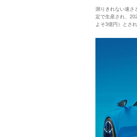
測りきれない速さ
定で生産され、20
よそ3億円）とさ