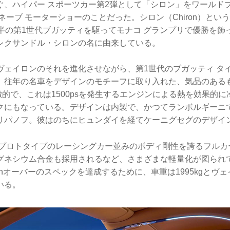
ぐ、ハイパー スポーツカー第2弾として「シロン」をワールド
ュネーブ モーターショーのことだった。シロン（Chiron）とい
前半の第1世代ブガッティを駆ってモナコ グランプリで優勝を飾
レクサンドル・シロンの名に由来している。
ェイロンのそれを進化させながら、第1世代のブガッティ タイ
、往年の名車をデザインのモチーフに取り入れた、気品のある
的で、これは1500psを発生するエンジンによる熱を効果的
クにもなっている。デザインは内製で、かつてランボルギーニ
リパノフ。彼はのちにヒュンダイを経てケーニグセグのデザイ
 プロトタイプのレーシングカー並みのボディ剛性を誇るフルカ
グネシウム合金も採用されるなど、さまざまな軽量化が図られ
km／hオーバーのスペックを達成するために、車重は1995kgとヴェ
いる。