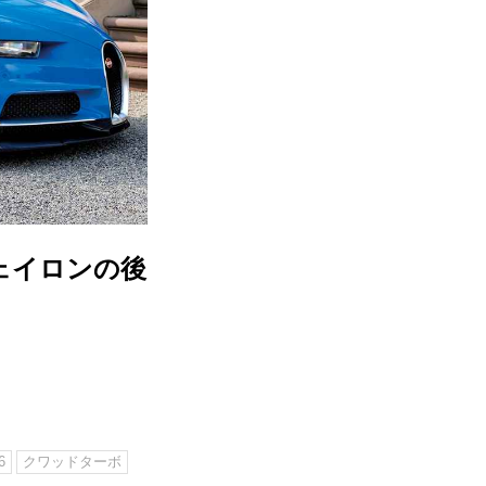
ヴェイロンの後
6
クワッドターボ