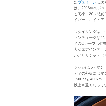
た
ヴェイロン
に次
は、2016年のジ
と同様、20世紀
イバー、ルイ・ア
スタイリングは、ヴ
ランティークなど
ドのCカーブも特徴
大なエアインテー
がけたサシャ・セ
シャシはル・マン
ディの外板にはマ
1500psと400
以上も重くなって