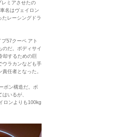
プレミアさせたの
う車名はヴェイロン
ったレーシングドラ
プ57クーペ アト
ものだ。ボディサイ
に冷却するための巨
でウラカンなども手
ン責任者となった。
ーボン構造だ。ボ
てはいるが、
イロンよりも100kg