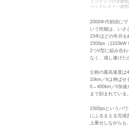
インテリアの雰囲気
ヘッドレスト一体型
2000年代初頭に
いう性能は、いさ
15年ほどの年月
1500ps（110
2つV型に組み合わ
なく、成し遂げた
公称の最高速度は
10km／hは伸
0→400km／h
まで刻まれている
1500psという
にふるまえる完成
上乗せしながらも