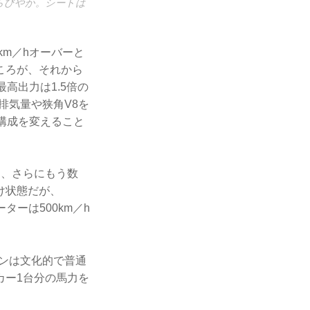
らびやか。シートは
km／hオーバーと
ころが、それから
高出力は1.5倍の
の排気量や狭角V8を
本構成を変えること
ら、さらにもう数
け状態だが、
ターは500km／h
ロンは文化的で普通
カー1台分の馬力を