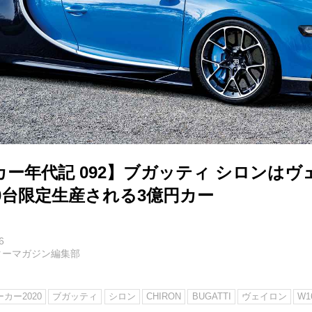
ー年代記 092】ブガッティ シロンは
0台限定生産される3億円カー
6
ターマガジン編集部
カー2020
ブガッティ
シロン
CHIRON
BUGATTI
ヴェイロン
W1