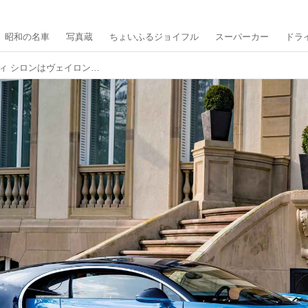
昭和の名車
写真蔵
ちょいふるジョイフル
スーパーカー
ドラ
【スーパーカー年代記 092】ブガッティ シロンはヴェイロンの後継として500台限定生産される3億円カー