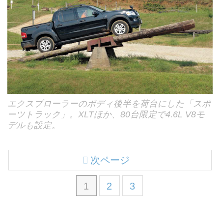
エクスプローラーのボディ後半を荷台にした「スポ
ーツトラック」。XLTほか、80台限定で4.6L V8モ
デルも設定。
次ページ
1
2
3