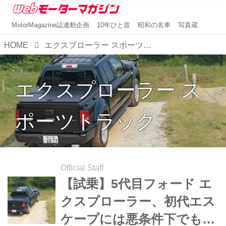
MotorMagazine誌連動企画
10年ひと昔
昭和の名車
写真蔵
HOME
エクスプローラー スポーツトラック
エクスプローラー ス
ポーツトラック
Official Staff
【試乗】5代目フォード エ
クスプローラー、初代エス
ケープには悪条件下でも安