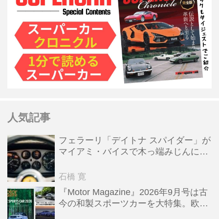
人気記事
フェラーリ「デイトナ スパイダー」が
マイアミ・バイスで木っ端みじんにな
った後「テスタロッサ」に化けた理由
石橋 寛
『Motor Magazine』2026年9月号は古
今の和製スポーツカーを大特集。欧州
スポーツ＆スーパーカー情報も満載