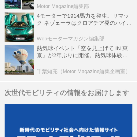
Motor Magazine編集部
4モーターで1914馬力を発生。リマッ
ク ネヴェーラはクロアチア発のハイパ
ーBEV【スーパーカークロニクル・完
全版／115】
Webモーターマガジン編集部
熱気球イベント「空を見上げて IN 東
京」が2年ぶりに開催。熱気球体験搭
乗会や模型飛行機づくり教室などのコ
ンテンツも
千葉知充（Motor Magazine編集企画室）
次世代モビリティの情報をお届けします