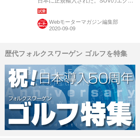
日本に正規輸入された。SUVのエクス
プローラーをベースにボディ後部にベ
ッド（荷台）を設けたピックアップだ
Webモーターマガジン編集部
が、アメリカでは「スポーツユーティ
リティトラック」と呼ばれ、当時「新
しいコンセプトのSUV」として注目を
歴代フォルクスワーゲン ゴルフを特集
集めた。ここでは当初日本に導入され
たV6エンジン搭載モデル「スポーツト
ラックXLT」の試乗記を振り返ってみ
よう。（以下の試乗記は、Motor
Magazine 2007年8月号より）