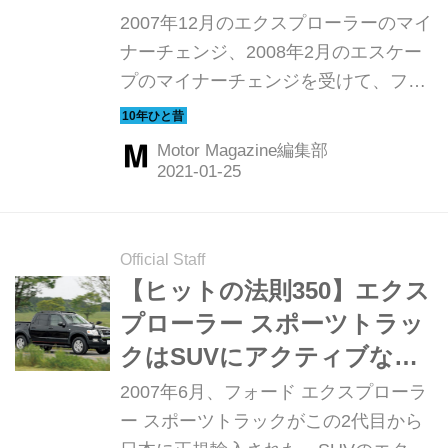
心して走れる余裕があった
2007年12月のエクスプローラーのマイ
【10年ひと昔の新車】
ナーチェンジ、2008年2月のエスケー
プのマイナーチェンジを受けて、フォ
ードジャパンは2008年3月に伊豆のオ
フロードコースで特別な試乗会を開催
Motor Magazine編集部
した。Motor Magazine誌ではここで、
エクスプローラー スポーツトラック
XLT、エクスプローラー V8エディバウ
アー、エスケープ リミテッドの3台に
Official Staff
試乗。通常ではとても克服できないよ
【ヒットの法則350】エクス
うなコースで、フォードのSUVはどん
プローラー スポーツトラッ
な走りを見せたのか。ここではその時
クはSUVにアクティブなベ
の模様を振り返ってみよう。（以下の
ッドを合体した新ジャンル
2007年6月、フォード エクスプローラ
試乗記は、Motor Magazine 2008年10
だった
ー スポーツトラックがこの2代目から
月号より）