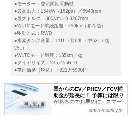
●モーター：交流同期電動機
●最高出力：134kW（182ps）／6940rpm
●最大トルク：300Nm／0-3267rpm
●WLTCモード航続距離：750km（参考値）
●駆動方式：RWD
●水素タンク容量：141L（前64L＋中52L＋後
25L）
●WLTCモード燃費：135km／kg
●タイヤサイズ：235／55R19
●車両価格（税込）：821万5900円
国からのEV／PHEV／FCV補
助金が延長に！ 予算には限り
があるのでお早めに - スマー
トモビリティJP
smart-mobility.jp
EV／PHEV／FCVを購入する
際、国や自治体からの補助金額を
含めて比較・検討するだろう。そ