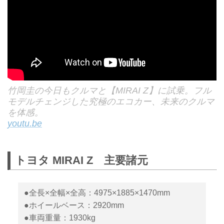
竹岡圭の今日もクルマと【MIRAI Z】に試乗。フル
モデルチェンジした究極のエコカー、未来のクルマ
を体感。
youtu.be
トヨタ MIRAI Z 主要諸元
●全長×全幅×全高：4975×1885×1470mm
●ホイールベース：2920mm
●車両重量：1930kg