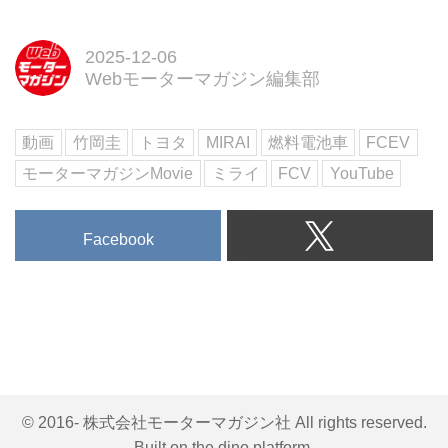
して今回、国からの補助金が延長
された。しかし補助金はそもそも
2025-12-06
予算がなくなってしまえば対象期
Webモーターマガジン編集部
間中でも終了になるため、申請は
早めにしたい。まさに“善は急
げ”である。
動画
竹岡圭
トヨタ
MIRAI
燃料電池車
FCEV
モーターマガジンMovie
ミライ
FCV
YouTube
Facebook
© 2016- 株式会社モーターマガジン社 All rights reserved.
Built on
the dino platform
.