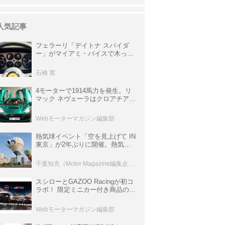
人気記事
フェラーリ「デイトナ スパイダ
ー」がマイアミ・バイスで木っ端
みじんになった後「テスタロッ
サ」に化けた理由
石橋 寛
4モーターで1914馬力を発生。リ
マック ネヴェーラはクロアチア発
のハイパーBEV【スーパーカーク
ロニクル・完全版／115】
Webモーターマガジン編集部
熱気球イベント「空を見上げて IN
東京」が2年ぶりに開催。熱気球
体験搭乗会や模型飛行機づくり教
室などのコンテンツも
千葉知充（Motor Magazine編集企画室）
スシローとGAZOO Racingが初コ
ラボ！ 限定ミニカー付き商品の
他、富士スピードウェイのイベン
ト体験があたる抽選企画などを展
Webモーターマガジン編集部
開