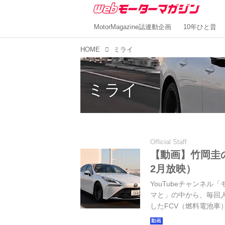
MotorMagazine誌連動企画
10年ひと昔
HOME
ミライ
ミライ
Official Staff
【動画】竹岡圭の
2月放映）
YouTubeチャンネル
マと」の中から、毎回
したFCV（燃料電池車）「
車種追加／2022年12