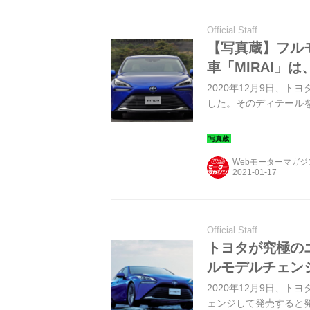
Official Staff
【写真蔵】フル
車「MIRAI」
2020年12月9日、ト
した。そのディテール
Webモーターマガ
Official Staff
トヨタが究極のエ
ルモデルチェン
2020年12月9日、ト
ェンジして発売すると