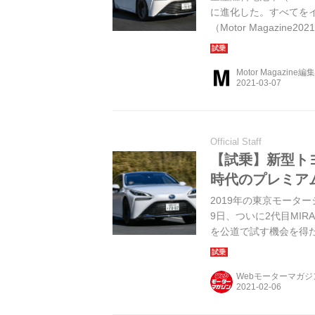
に進化した。すべてを
（Motor Magazine2
Motor Magazine編
Official Staff
【試乗】新型トヨ
時代のプレミア
2019年の東京モータ
9日、ついに2代目MI
を公道で試す機会を得
Webモーターマガ