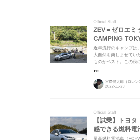
Official Staff
ZEV＝ゼロエミ
CAMPING TO
近年流行のキャンプは
大自然を楽しませてい
ものがベスト。この秋に開
2022"はそんな考え
宮﨑健太郎（ロレン
Official Staff
【試乗】トヨタ
感できる燃料電池
量産燃料電池車（FCEV