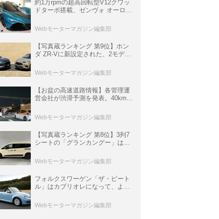
約1万rpmの超高回転型V12クワッ
ドターボ搭載、ゼンヴォ オーロラ
は100台限定、デンマーク発のハ
イパーカー【スーパーカークロニ
Webモーターマガジン編集部
クル・完全版／116】
【写真蔵ランキング 第9位】ホン
ダ ZR-Vに新設定された、2モデル
の特別仕様車「クロスツーリン
グ」と「ブラックスタイル」
Webモーターマガジン編集部
【お盆の高速道路情報】各管理運
営会社が渋滞予測を発表。40km以
上の渋滞を予測されている道が複
数ある
Webモーターマガジン編集部
【写真蔵ランキング 第8位】3列7
シートの「グランカングー」は、
欧州仕様にはないダブルバックド
ア＆ブラックバンパーの組み合わ
Webモーターマガジン編集部
せ
フォルクスワーゲン「ザ・ビート
ル」はカブリオレになって、より
スタイリッシュになった【10年ひ
と昔の新車】
Webモーターマガジン編集部