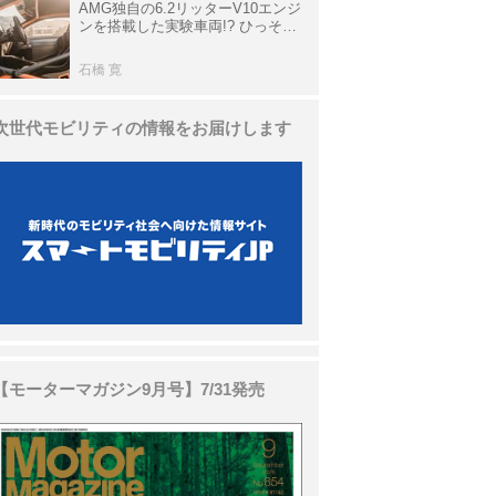
AMG独自の6.2リッターV10エンジ
ンを搭載した実験車両!? ひっそり
生き残っていた「CLK DTM AMG
P900 プロトタイプ」とは
石橋 寛
次世代モビリティの情報をお届けします
【モーターマガジン9月号】7/31発売