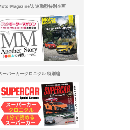
MotorMagazine誌 連動型特別企画
スーパーカークロニクル 特別編