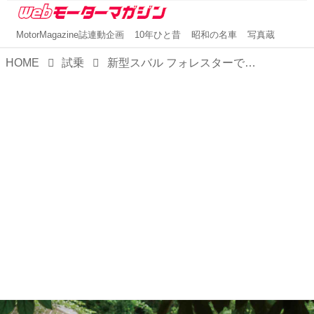
MotorMagazine誌連動企画
10年ひと昔
昭和の名車
写真蔵
HOME
試乗
新型スバル フォレスターで「自然を求めて里山へ」。水・岩・砂の悪路を走ってきた