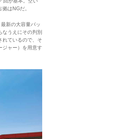
／回が基本。空い
占拠はNGだ。
、最新の大容量バッ
ちなうえにその判別
されているので、そ
ージャー）を用意す