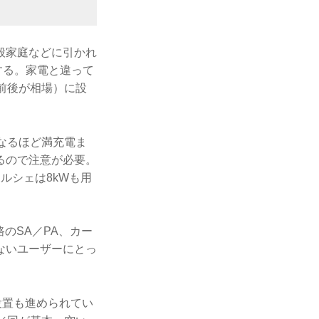
般家庭などに引かれ
する。家電と違って
前後が相場）に設
なるほど満充電ま
るので注意が必要。
ルシェは8kWも用
のSA／PA、カー
ないユーザーにとっ
設置も進められてい