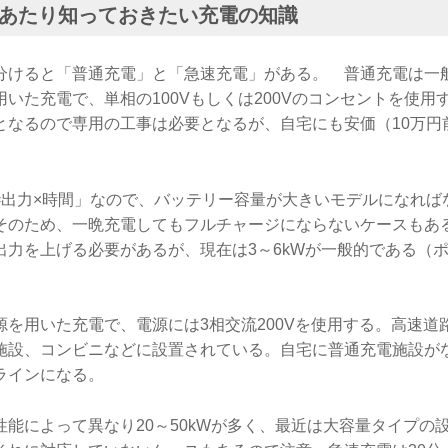
にあたり知っておきたい充電の知識
分けると「普通充電」と「急速充電」がある。 普通充電は一
いた充電で、単相の100Vもしくは200Vのコンセントを使用
となるので専用の工事は必要となるが、自宅にも安価（10万円
=出力×時間」なので、バッテリー容量が大きいモデルになれば
そのため、一晩充電してもフルチャージにならないケースもあ
出力を上げる必要があるが、現在は3～6kWが一般的である（ポ
を用いた充電で、電源には3相交流200Vを使用する。高速道路
施設、コンビニなどに設置されている。自宅に普通充電施設が
ラインになる。
性能によって異なり20～50kWが多く、最近は大容量タイプの