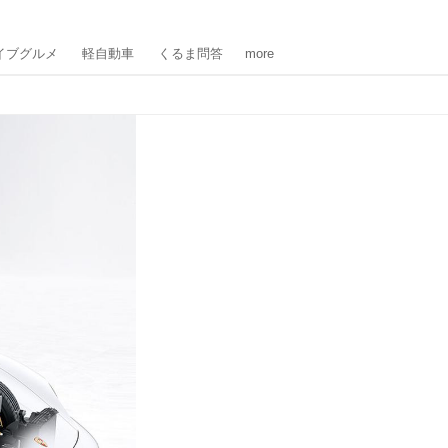
イブグルメ
軽自動車
くるま問答
more