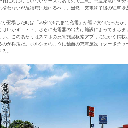
それに対応していないケースもあるので注意。急速充電は30分
は構わないが混雑時は避けるべし。当然、充電終了後の駐車場
フが登場した時は「30分で8割まで充電」が謳い文句だったが
うはいかず・・・。さらに充電器の出力は施設によってまちま
しい。このあたりはスマホの充電施設検索アプリに細かく掲載
るのが得策だ。ポルシェのように独自の充電施設（ターボチャ
する。