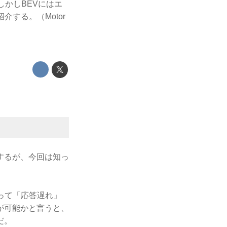
しかしBEVにはエ
する。（Motor
するが、今回は知っ
って「応答遅れ」
が可能かと言うと、
だ。