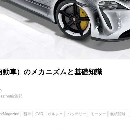
気自動車）のメカニズムと基礎知識
9
agazine編集部
rMagazine
新車
CAR
ポルシェ
バッテリー
モーター
航続距離