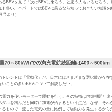
るBEVを見て「次はBEVに乗ろう」と思う人もいるだろう。
も多い。本パートではBEVに乗るなら知っておきたい知識を紹介
年1月号より）
70～80kWhでの満充電航続距離は400～500km
のトレンドは「電動化」だ。日本にはさまざまな選択肢が存在
ないことの多いBEVについて解説したい。
ーの電力を使いモーターで駆動を行う。その特徴は内燃機関と違
ペダルを踏んだと同時に加速が始まるという点だ。なぜ、それ
よるもので、流した電気の量に比例して駆動力を発生するから