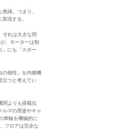
も無縁。つまり、
に実現する。
、それは大きな間
るが、モーターは制
コ」にも「スポー
自の個性」を内燃機
際立つと考えてい
機関よりも搭載位
クルマの用途やキャ
の車輪を機械的に
果、フロアは完全な