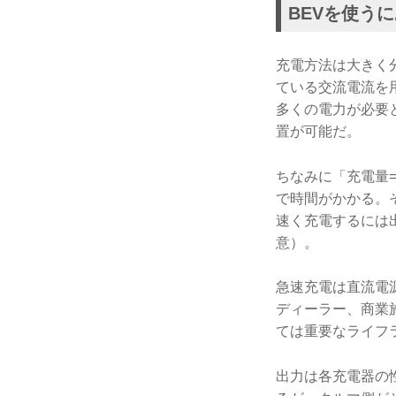
BEVを使う
充電方法は大きく
ている交流電流を用
多くの電力が必要
置が可能だ。
ちなみに「充電量
で時間がかかる。
速く充電するには
意）。
急速充電は直流電源
ディーラー、商業
ては重要なライフ
出力は各充電器の