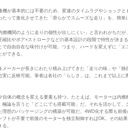
変速機が基本的には不要のため、変速のタイムラグやショックと
わたって進化させてきた「滑らかでスムーズな走り」を、簡単
は内燃機関のように走りの個性が出しにくい」と言われがちだが
圧縮比やボア×ストロークなどの基本設計の段階で特性が決ま
とで自由自在な味付けが可能。つまり、ハードを変えずに「エ
とができる。
各メーカーが長きにわたり積み上げてきた「走りの味」や「独
忠実に反映可能。筆者は各社の「らしさ」は、これまで以上に
ルマ自体の概念を変える要素も持つ。たとえば、モーターは内燃
、極論を言うと「どこにでも搭載可能」だ。それを活かして、
た理想のパッケージングの構築が可能だ。4WD化する際も前後
ャフトが不要で前後のモーターを独立制御すればOK。その結
きる。