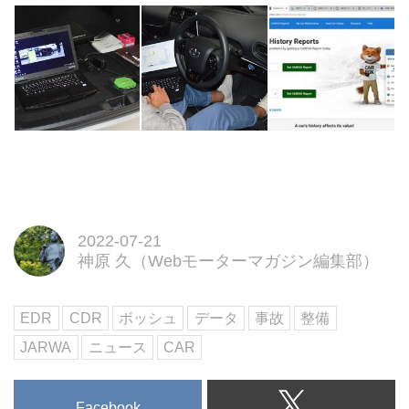
2022-07-21
神原 久（Webモーターマガジン編集部）
EDR
CDR
ボッシュ
データ
事故
整備
JARWA
ニュース
CAR
Facebook