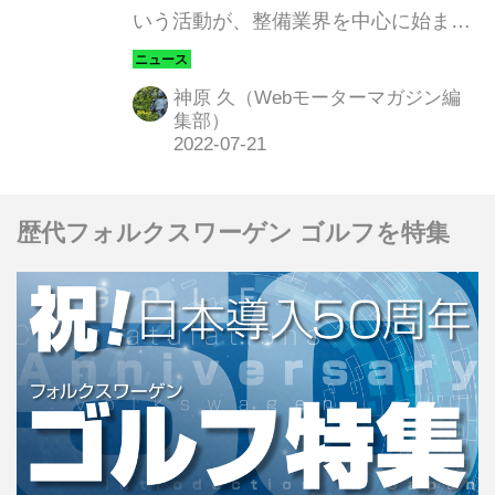
いう活動が、整備業界を中心に始まっ
ている。欧米に比べるとかなり遅れた
観のある取り組みだが、いよいよ日本
神原 久（Webモーターマガジン編
でも本格的に、自動車事故検証へのIT
集部）
の導入が本格化しそうだ。その流れを
加速するために、ユーザー側にも意識
改革が求められている。
歴代フォルクスワーゲン ゴルフを特集