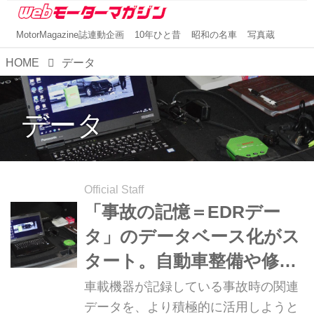
MotorMagazine誌連動企画
10年ひと昔
昭和の名車
写真蔵
HOME
データ
データ
Official Staff
「事故の記憶＝EDRデー
タ」のデータベース化がス
タート。自動車整備や修理
の安心感を増すために今、
車載機器が記録している事故時の関連
できること。
データを、より積極的に活用しようと