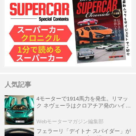
人気記事
4モーターで1914馬力を発生。リマッ
ク ネヴェーラはクロアチア発のハイパ
ーBEV【スーパーカークロニクル・完
全版／115】
Webモーターマガジン編集部
フェラーリ「デイトナ スパイダー」が