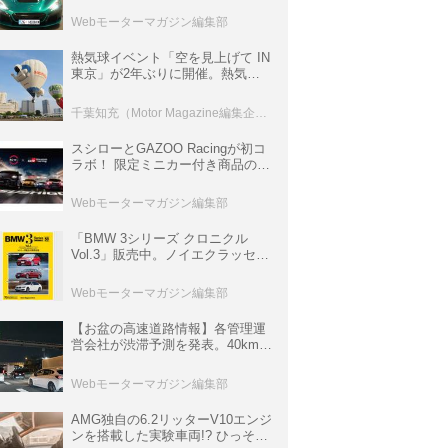
ロニクル・完全版／115】
Webモーターマガジン編集部
熱気球イベント「空を見上げて IN
東京」が2年ぶりに開催。熱気球
体験搭乗会や模型飛行機づくり教
室などのコンテンツも
千葉知充（Motor Magazine編集企画室）
スシローとGAZOO Racingが初コ
ラボ！ 限定ミニカー付き商品の
他、富士スピードウェイのイベン
ト体験があたる抽選企画などを展
Webモーターマガジン編集部
開
「BMW 3シリーズ クロニクル
Vol.3」販売中。ノイエクラッセか
ら3シリーズへ、誕生50周年記念
ムック
Webモーターマガジン編集部
【お盆の高速道路情報】各管理運
営会社が渋滞予測を発表。40km以
上の渋滞を予測されている道が複
数ある
Webモーターマガジン編集部
AMG独自の6.2リッターV10エンジ
ンを搭載した実験車両!? ひっそり