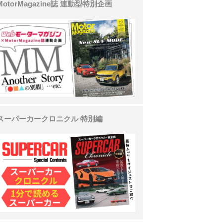
MotorMagazine誌 連動型特別企画
スーパーカークロニクル 特別編