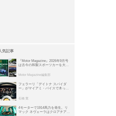
人気記事
『Motor Magazine』2026年9月号
は古今の和製スポーツカーを大特
集。欧州スポーツ＆スーパーカー
情報も満載
Motor Magazine編集部
フェラーリ「デイトナ スパイダ
ー」がマイアミ・バイスで木っ端
みじんになった後「テスタロッ
サ」に化けた理由
石橋 寛
4モーターで1914馬力を発生。リ
マック ネヴェーラはクロアチア発
のハイパーBEV【スーパーカーク