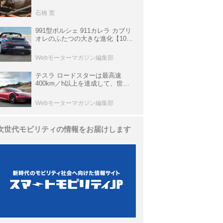
生き残っていた「CLK DTM AMG
P900 プロトタイプ」とは
石橋 寛
991型ポルシェ 911カレラ カブリ
オレのふたつの大きな進化【10年
ひと昔の新車】
Webモーターマガジン編集部
テスラ ロードスターは最高速
400km／h以上を達成して、世界
最速を目指すハイパーEV【スーパ
ーカークロニクル・完全版／
Webモーターマガジン編集部
113】
次世代モビリティの情報をお届けします