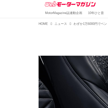
MotorMagazine誌連動企画
10年ひと昔
HOME
ニュース