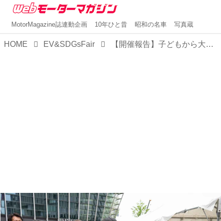
MotorMagazine誌連動企画
10年ひと昔
昭和の名車
写真蔵
HOME
EV&SDGsFair
【開催報告】子どもから大人まで楽しめる、最新電動車とSDGsのイベント「EV＆SDGsフェア2023 in OSAKA」が閉幕