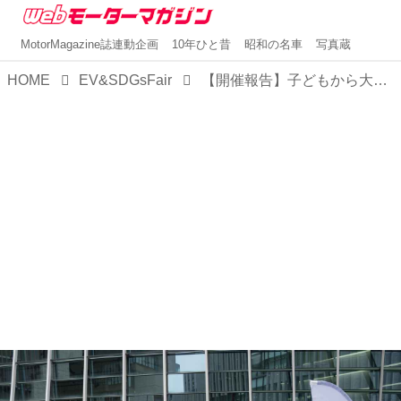
MotorMagazine誌連動企画
10年ひと昔
昭和の名車
写真蔵
HOME
EV&SDGsFair
【開催報告】子どもから大人まで楽しめる、最新電動車とSDGsのイベント「EV＆SDGsフェア2023 in OSAKA」が閉幕