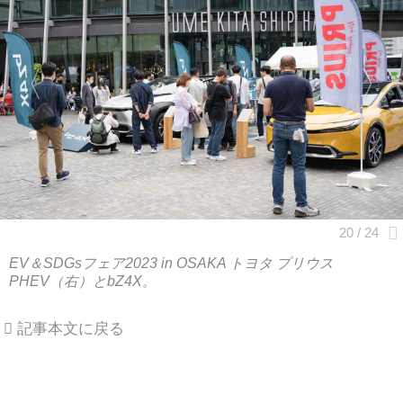
EV＆SDGsフェア2023 in OSAKA トヨタ プリウス
PHEV（右）とbZ4X。
記事本文に戻る