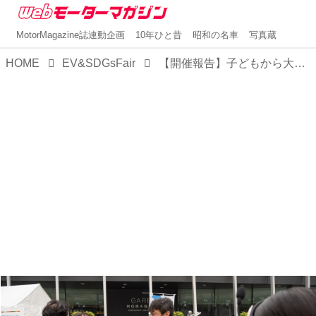
MotorMagazine誌連動企画
10年ひと昔
昭和の名車
写真蔵
HOME
EV&SDGsFair
【開催報告】子どもから大人まで楽しめる、最新電動車とSDGsのイベント「EV＆SDGsフェア2023 in OSAKA」が閉幕