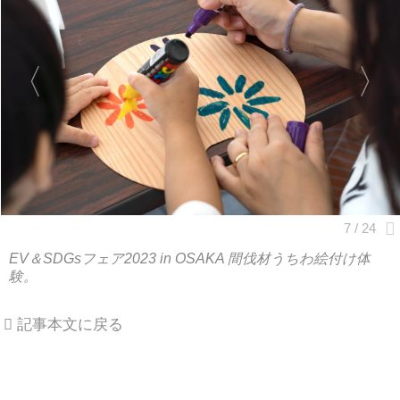
EV＆SDGsフェア2023 in OSAKA 間伐材うちわ絵付け体
験。
記事本文に戻る