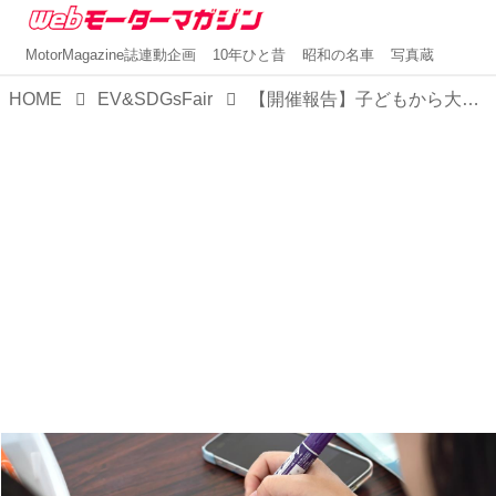
MotorMagazine誌連動企画
10年ひと昔
昭和の名車
写真蔵
HOME
EV&SDGsFair
【開催報告】子どもから大人まで楽しめる、最新電動車とSDGsのイベント「EV＆SDGsフェア2023 in OSAKA」が閉幕