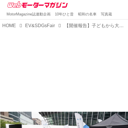
MotorMagazine誌連動企画
10年ひと昔
昭和の名車
写真蔵
HOME
EV&SDGsFair
【開催報告】子どもから大人まで楽しめる、最新電動車とSDGsのイベント「EV＆SDGsフェア2023 in OSAKA」が閉幕